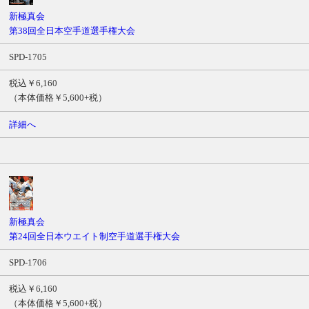
ル
新極真会
商
第38回全日本空手道選手権大会
品
SPD-1705
番
号
税込￥6,160
価
（本体価格￥5,600+税）
格
詳細へ
サ
ン
プ
ル
ム
ー
ビ
新極真会
ー
第24回全日本ウエイト制空手道選手権大会
SPD-1706
税込￥6,160
（本体価格￥5,600+税）