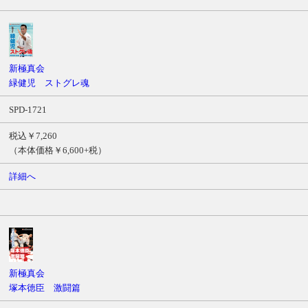
新極真会
緑健児 ストグレ魂
SPD-1721
税込￥7,260
（本体価格￥6,600+税）
詳細へ
新極真会
塚本徳臣 激闘篇