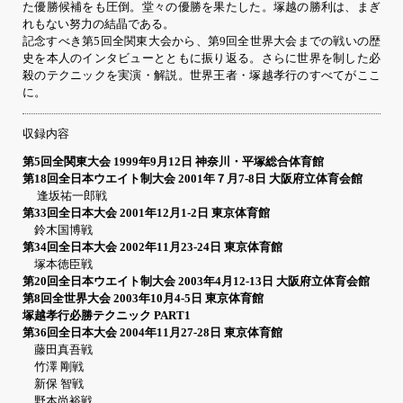
た優勝候補をも圧倒。堂々の優勝を果たした。塚越の勝利は、まぎ
れもない努力の結晶である。
記念すべき第5回全関東大会から、第9回全世界大会までの戦いの歴
史を本人のインタビューとともに振り返る。さらに世界を制した必
殺のテクニックを実演・解説。世界王者・塚越孝行のすべてがここ
に。
収録内容
第5回全関東大会 1999年9月12日 神奈川・平塚総合体育館
第18回全日本ウエイト制大会 2001年７月7-8日 大阪府立体育会館
逢坂祐一郎戦
第33回全日本大会 2001年12月1-2日 東京体育館
鈴木国博戦
第34回全日本大会 2002年11月23-24日 東京体育館
塚本徳臣戦
第20回全日本ウエイト制大会 2003年4月12-13日 大阪府立体育会館
第8回全世界大会 2003年10月4-5日 東京体育館
塚越孝行必勝テクニック PART1
第36回全日本大会 2004年11月27-28日 東京体育館
藤田真吾戦
竹澤 剛戦
新保 智戦
野本尚裕戦