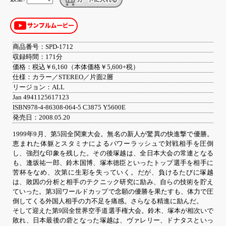
商品番号：SPD-1712
収録時間：171分
価格：税込￥6,160（本体価格￥5,600+税）
仕様：カラー／STEREO／片面2層
リージョン：ALL
Jan 4941125617123
ISBN978-4-86308-064-5 C3875 Y5600E
発売日：2008.05.20
1999年9月、第5回全関東大会。無名の新人が驚異の快進撃で優勝。
恵まれた体躯とスタミナによるパワーラッシュで対戦相手を圧倒
し、強烈な印象を残した。その後塚越は、全日本大会の常連となる
も、逢坂祐一郎、鈴木国博、塚本徳臣といったトップ選手を相手に
苦杯をなめ、次第に生彩を失っていく。だが、負けるたびに塚越
は、敗因の分析と相手のテクニック研究に励み、自らの技術を貯え
ていった。第3回ワールドカップで念願の優勝を果たすも、体力で圧
倒してくる外国人相手の力不足を痛感。さらなる精進に励んだ。
そして迎えた第9回全世界空手道選手権大会。鈴木、塚本が相次いで
敗れ、日本最後の砦となった塚越は、ヴァレリー、ドナタスといっ