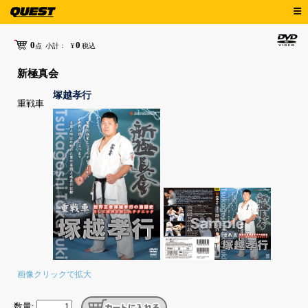
0
0
点
小計：
¥
税込
新極真会
塚越孝行
重戦車
画像クリックで拡大
数量: