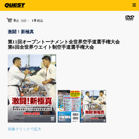
0
0
点
小計：
¥
税込
激闘！新極真
第11回オープントーナメント全世界空手道選手権大会
第6回全世界ウエイト制空手道選手権大会
画像クリックで拡大