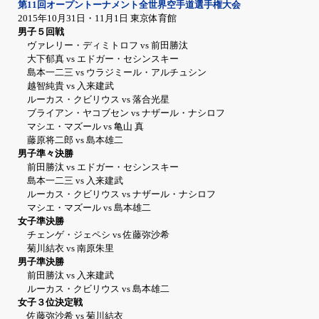
第11回オープントーナメント全世界空手道選手権大会
2015年10月31日・11月1日 東京体育館
男子５回戦
ヴァレリー・ディミトロフ vs 前田勝汰
大下郁真 vs エドガー・セシンスキー
島本一二三 vs ウラジミール・アルチュシン
越智純貴 vs 入来建武
ルーカス・クビリウス vs 落合光星
ブライアン・ヤコブセン vs ナザール・ナシロフ
マシエ・マズール vs 亀山 真
藤原将二郎 vs 島本雄二
男子準々決勝
前田勝汰 vs エドガー・セシンスキー
島本一二三 vs 入来建武
ルーカス・クビリウス vs ナザール・ナシロフ
マシエ・マズール vs 島本雄二
女子準決勝
チェンゲ・ジェペシ vs 佐藤弥沙希
菊川結衣 vs 南原朱里
男子準決勝
前田勝汰 vs 入来建武
ルーカス・クビリウス vs 島本雄二
女子３位決定戦
佐藤弥沙希 vs 菊川結衣