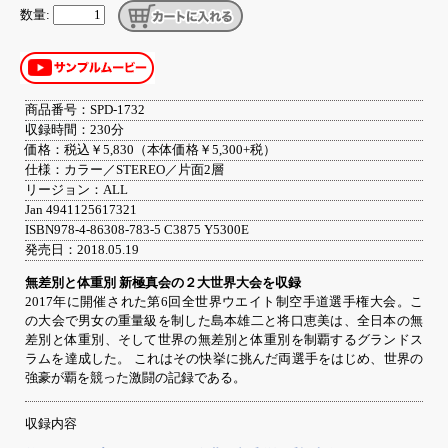
数量:
商品番号：SPD-1732
収録時間：230分
価格：税込￥5,830（本体価格￥5,300+税）
仕様：カラー／STEREO／片面2層
リージョン：ALL
Jan 4941125617321
ISBN978-4-86308-783-5 C3875 Y5300E
発売日：2018.05.19
無差別と体重別 新極真会の２大世界大会を収録
2017年に開催された第6回全世界ウエイト制空手道選手権大会。こ
の大会で男女の重量級を制した島本雄二と将口恵美は、全日本の無
差別と体重別、そして世界の無差別と体重別を制覇するグランドス
ラムを達成した。 これはその快挙に挑んだ両選手をはじめ、世界の
強豪が覇を競った激闘の記録である。
収録内容