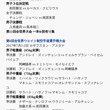
男子３位決定戦
前田勝汰 vs ルーカス・クビリウス
女子決勝戦
チェンゲ・ジェペシ vs 南原朱里
男子決勝戦
入来建武 vs 島本雄二
第11回全世界大会 一本&技有り集
第6回全世界ウエイト制空手道選手権大会
2017年7月1-2日 カザフスタン・アスタナ
男子軽量級（65kg未満）
準決勝 アンドレイ・ズィンチェンコ vs イェルケブラン・ベイセム
バイェフ
岡﨑陽孝 vs ドミトリー・モイセイエフ
決勝戦 アンドレイ・ズィンチェンコ vs 岡﨑陽孝
男子中量級（75kg未満）
準決勝 ミハイル・ツィクラウリ vs サラハト・ハサノフ
マキシム・スモリャコフ vs オレクサンドル・スフィナレン
コ
決勝戦 サラハト・ハサノフ vs マキシム・スモリャコフ
男子軽重量級（85kg未満）
準決勝 ナザール・ナシロフ vs ウラジミール・アルチュシン
加藤大喜 vs 前田勝汰