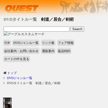
DVDタイトル一覧
剣道／居合／剣術
TOP
DVDジャンル一覧
リンク集
フェア情報
会社案内・お問い合わせ
通販案内
返品特約
カートの中を見る
トップ
DVDジャンル一覧
DVDタイトル一覧 剣道／居合／剣術
タ
イ
ト