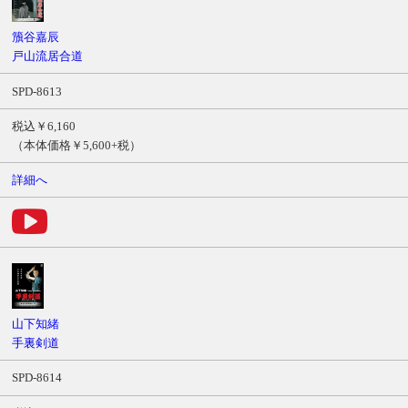
籏谷嘉辰
戸山流居合道
SPD-8613
税込￥6,160
（本体価格￥5,600+税）
詳細へ
山下知緒
手裏剣道
SPD-8614