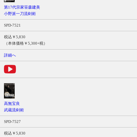
ル
第17代宗家笹森建美
商
小野派一刀流剣術
品
SPD-7521
番
号
税込￥5,830
価
（本体価格￥5,300+税）
格
詳細へ
サ
ン
プ
ル
ム
ー
ビ
ー
高無宝良
武蔵流剣術
SPD-7527
税込￥5,830