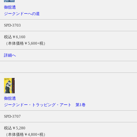
ル
御舘透
商
ジークンドーへの道
品
SPD-3703
番
号
税込￥6,160
価
（本体価格￥5,600+税）
格
詳細へ
サ
ン
プ
ル
ム
ー
ビ
御舘透
ー
ジークンドー・トラッピング・アート 第1巻
SPD-3707
税込￥5,280
（本体価格￥4,800+税）