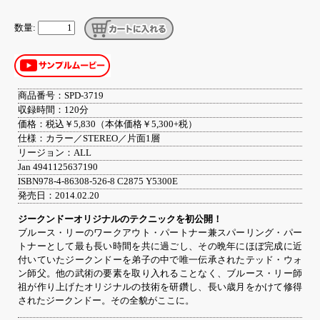
数量:
商品番号：SPD-3719
収録時間：120分
価格：税込￥5,830（本体価格￥5,300+税）
仕様：カラー／STEREO／片面1層
リージョン：ALL
Jan 4941125637190
ISBN978-4-86308-526-8 C2875 Y5300E
発売日：2014.02.20
ジークンドーオリジナルのテクニックを初公開！
ブルース・リーのワークアウト・パートナー兼スパーリング・パー
トナーとして最も長い時間を共に過ごし、その晩年にほぼ完成に近
付いていたジークンドーを弟子の中で唯一伝承されたテッド・ウォ
ン師父。他の武術の要素を取り入れることなく、ブルース・リー師
祖が作り上げたオリジナルの技術を研鑽し、長い歳月をかけて修得
されたジークンドー。その全貌がここに。