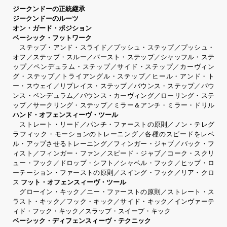
ジークンドーの正統継承
ジークンドーのルーツ
オン・ガード・ポジション
ベーシック・フットワーク
ステップ・アンド・スライド／プッシュ・ステップ／プッシュ・
オフ／ステップ・スルー／バースト・ステップ／シャッフル・ステ
ップ／ペンデュラム・ステップ／サイド・ステップ／カーヴィン
グ・ステップ／トライアングル・ステップ／ヒール・アンド・ト
ー・スウェイ／リプレイス・ステップ／バウンス・ステップ／バウ
ンス・ペンデュラム／バウンス・カーヴィング／ローリング・ステ
ップ／サークリング・ステップ／ミラー＆アンチ・ミラー・ドリル
ハンド・オフェンスィーヴ・ツール
ストレート・リード／パンチ・ファーストの原則／ノン・テレグ
ラフィック・モーションのトレーニング／各種のスピードをレベ
ル・アップさせるトレーニング／フィンガー・ジャブ／バック・フ
ィスト／フィンガー・ファン／スピード・ジャブ／コーク・スクリ
ュー・フック／ドロップ・シフト／シャベル・フック／ヒップ・ロ
ーテーション・ファーストの原則／スイング・フック／リア・クロ
ス
フット・オフェンスィーヴ・ツール
グローイン・キック／ニー・ファーストの原則／ストレート・ス
ラスト・キック／フック・キック／サイド・キック／インヴァーテ
ィド・フック・キック／スラップ・スイープ・キック
ベーシック・ディフェンスィーヴ・テクニック