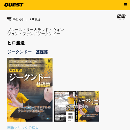
0
0
点
小計：
¥
税込
ブルース・リー＆テッド・ウォン
ジュン・ファン／ジークンドー
ヒロ渡邉
ジークンドー 基礎篇
画像クリックで拡大