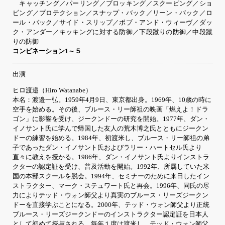
キャッチング／パーリング／ブロッキング／スクーピング／ショ
ビング／プロテクション／スナップ・バック／リーン・バック／ロ
ール・バック／サイド・スリップ／ボブ・アンド・ウィーヴ／ダッ
ク・アンダー／キッキングに対する防御／下段蹴りの防御／中段蹴
りの防御
コンビネーション1～５
出演
ヒロ渡邉（Hiro Watanabe）
本名：渡邉一弘。1959年4月9日、東京都出身。1969年、10歳の時に
空手を始める。その後、ブルース・リー師祖の映画「燃えよ！ドラ
ゴン」に影響を受け、ジークンドーの研究を開始。1977年、ダン・
イノサント氏に学んで帰国した友人の荒木博之氏とともにジークン
ドーの練習を始める。1984年、初渡米し、ブルース・リー師祖の弟
子であったダン・イノサント氏およびラリー・ハートセル氏より
直々に教えを授かる。1986年、ダン・イノサント氏よりインストラ
クターの認定証を受け、普及活動を開始。1992年、所属していた米
国の本部スクールを脱会。1994年、セミナーのために来日したイン
ストラクター、マーク・ステュワート氏と再会。1996年、同氏の尽
力によりテッド・ウォン師父より真実のブルース・リーズジークン
ドーを直接学ぶことになる。2000年、テッド・ウォン師父より正統
ブルース・リーズジークンドーのインストラクター認定証を日本人
として初めて授与される。毎年１度は渡米し、テッド・ウォン師父