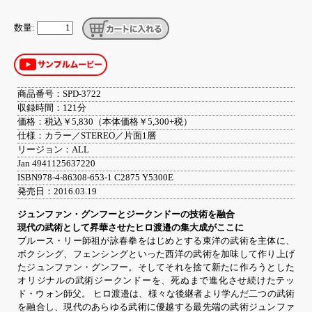
数量:
商品番号：SPD-3722
収録時間：121分
価格：税込￥5,830（本体価格￥5,300+税）
仕様：カラー／STEREO／片面1層
リージョン：ALL
Jan 4941125637220
ISBN978-4-86308-653-1 C2875 Y5300E
発売日：2016.03.19
ジュンファン・グンフーとジークンドーの技術を融合
現代の武術として昇華させたヒロ渡邉の集大成がここに
ブルース・リー師祖が詠春拳をはじめとする東洋の武術を主体に、
ボクシング、フェンシングといった西洋の武術を加味して作り上げ
たジュンファン・グンフー。そしてそれを捨て新たに作ろうとした
オリジナルの武術ジークンドーを、死ぬまで進化させ続けたテッ
ド・ウォン師父。 ヒロ渡邉は、様々な後継者より学んだ二つの武術
を融合し、現代のあらゆる武術に優越する最先端の武術ジュンファ