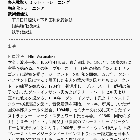
多人数取り ミット・トレーニング
融合化トレーニング
武術鍛錬法
下丹田呼吸法と下丹田強化鍛錬法
指尖強化鍛錬法
鉄手鍛錬法
出演
ヒロ渡邉（Hiro Watanabe）
本名：渡邉一弘。1959年4月9日、東京都出身。1969年、10歳の時に
空手を始める。その後、ブルース・リー師祖の映画「燃えよ！ドラ
ゴン」に影響を受け、ジークンドーの研究を開始。1977年、ダン・
イノサント氏に学んで帰国した友人の荒木博之氏とともにジークン
ドーの練習を始める。1984年、初渡米し、ブルース・リー師祖の弟
子であったダン・イノサント氏およびラリー・ハートセル氏より
直々に教えを授かる。1986年、ダン・イノサント氏よりインストラ
クターの認定証を受け、普及活動を開始。1992年、所属していた米
国の本部スクールを脱会。1994年、セミナーのために来日したイン
ストラクター、マーク・ステュワート氏と再会。1996年、同氏の尽
力によりテッド・ウォン師父より真実のブルース・リーズジークン
ドーを直接学ぶことになる。2000年、テッド・ウォン師父より正統
ブルース・リーズジークンドーのインストラクター認定証を日本人
として初めて授与される。毎年１度は渡米し、テッド・ウォン師父