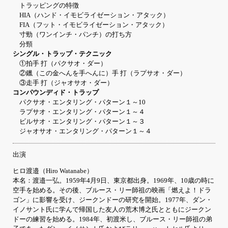
トラッピングの特徴
HIA（ハンド・イモビライゼーション・アタック）
FIA（フット・イモビライゼーション・アタック）
寸勁（ワンインチ・パンチ）の打ち方
分頸
シングル・トラップ・テクニック
①拍手 打（パクサオ・ダー）
②鑞（この金へんを手へんに）手 打（ラプサオ・ダー）
③走手 打（ジャオサオ・ダー）
コンパウンディド・トラップ
パクサオ・エンタリング・パターン１～10
ラプサオ・エンタリング・パターン１～４
ビルサオ・エンタリング・パターン１～３
ジャオサオ・エンタリング・パターン１～４
出演
ヒロ渡邉（Hiro Watanabe）
本名：渡邉一弘。1959年4月9日、東京都出身。1969年、10歳の時に
空手を始める。その後、ブルース・リー師祖の映画「燃えよ！ドラ
ゴン」に影響を受け、ジークンドーの研究を開始。1977年、ダン・
イノサント氏に学んで帰国した友人の荒木博之氏とともにジークン
ドーの練習を始める。1984年、初渡米し、ブルース・リー師祖の弟