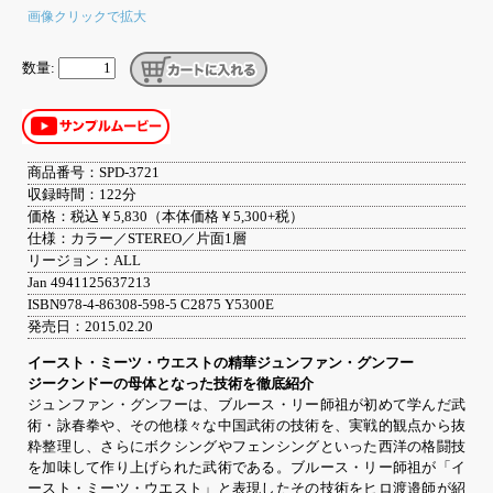
画像クリックで拡大
数量:
商品番号：SPD-3721
収録時間：122分
価格：税込￥5,830（本体価格￥5,300+税）
仕様：カラー／STEREO／片面1層
リージョン：ALL
Jan 4941125637213
ISBN978-4-86308-598-5 C2875 Y5300E
発売日：2015.02.20
イースト・ミーツ・ウエストの精華ジュンファン・グンフー
ジークンドーの母体となった技術を徹底紹介
ジュンファン・グンフーは、ブルース・リー師祖が初めて学んだ武
術・詠春拳や、その他様々な中国武術の技術を、実戦的観点から抜
粋整理し、さらにボクシングやフェンシングといった西洋の格闘技
を加味して作り上げられた武術である。ブルース・リー師祖が「イ
ースト・ミーツ・ウエスト」と表現したその技術をヒロ渡邉師が紹