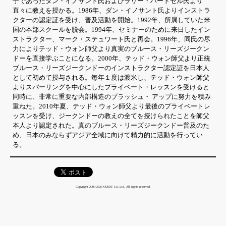
子であったダン・イノサント氏およびラリー・ハートセル氏より
直々に教えを授かる。1986年、ダン・イノサント氏よりインストラ
クターの認定証を受け、普及活動を開始。1992年、所属していた米
国の本部スクールを脱会。1994年、セミナーのために来日したイン
ストラクター、マーク・ステュワート氏と再会。1996年、同氏の尽
力によりテッド・ウォン師父より真実のブルース・リーズジークン
ドーを直接学ぶことになる。2000年、テッド・ウォン師父より正統
ブルース・リーズジークンドーのインストラクター認定証を日本人
として初めて授与される。毎年１度は渡米し、テッド・ウォン師父
よりスパーリングを中心にしたプライベート・レッスンを受けると
同時に、非常に重要な内部構造のブラッシュ・ アップに努力を積み
重ねた。2010年夏、テッド・ウォン師父より最後のプライベートレ
ッスンを受け、ジークンドーの教えの全てを授けられたことを師父
本人より認定された。真のブルース・リーズジークンドー普及のた
め、日本のみならずアジア全域に向けて精力的に活動を行ってい
る。
Copyright 2000-2023 QUEST Co.,Ltd. All rights reserved.