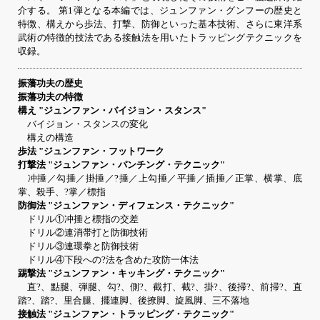
介する。 第1弾となる本編では、ジュンファン・グンフーの歴史と
特徴、構えから歩法、打撃、防御といった基本技術、さらに東洋系
武術の特徴的技法である接触法を用いたトラッピングテクニックを
収録。
振藩功夫の歴史
振藩功夫の特徴
構え "ジュンファン・バイジョン・スタンス"
バイジョン・スタンスの変化
構えの構造
歩法 "ジュンファン・フットワーク
打撃法 "ジュンファン・パンチング・テクニック"
冲捶／勾捶／掛捶／?捶／上勾捶／平捶／插捶／正掌、横掌、底
掌、殺手、?掌／標指
防御法 "ジュンファン・ディフェンス・テクニック"
ドリル①冲捶と標指の交差
ドリル②連消帯打と防御技術
ドリル③連環拳と防御技術
ドリル④下段への?法を含めた攻防一体法
踢撃法 "ジュンファン・キッキング・テクニック"
直?、點腿、弾腿、勾?、側?、截打、截?、掛?、後掃?、前掃?、直
踏?、踏?、里合腿、擺連脚、後撩脚、旋風脚、三不落地
接触法 "ジュンファン・トラッピング・テクニック"