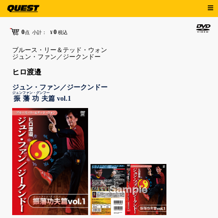
0
0
点
小計：
¥
税込
ブルース・リー＆テッド・ウォン
ジュン・ファン／ジークンドー
ヒロ渡邉
ジュン・ファン／ジークンドー
ジュンファン・グンフー
振藩功夫
篇 vol.1