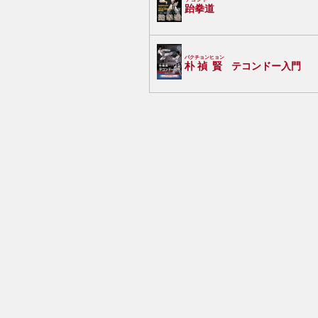
跆拳道
パク
チョン
ヒョン
朴
禎
賢
テコンドー入門