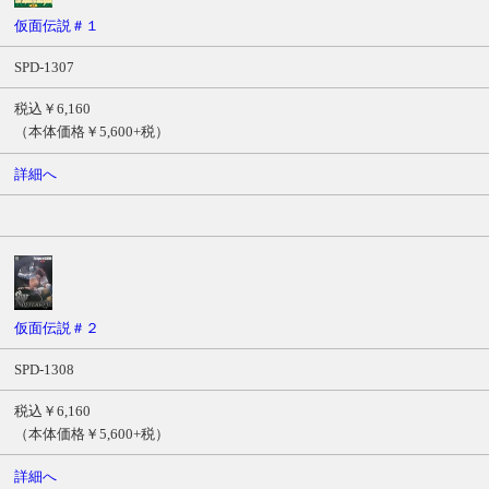
ル
仮面伝説＃１
商
SPD-1307
品
番
税込￥6,160
号
（本体価格￥5,600+税）
価
格
詳細へ
サ
ン
プ
ル
ム
ー
仮面伝説＃２
ビ
ー
SPD-1308
税込￥6,160
（本体価格￥5,600+税）
詳細へ