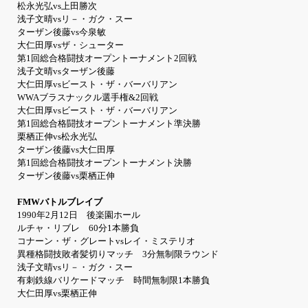
松永光弘vs上田勝次
浅子文晴vsリ－・ガク・スー
ターザン後藤vs今泉敏
大仁田厚vsザ・シューター
第1回総合格闘技オープントーナメント2回戦
浅子文晴vsターザン後藤
大仁田厚vsビースト・ザ・バーバリアン
WWAブラスナックル選手権&2回戦
大仁田厚vsビースト・ザ・バーバリアン
第1回総合格闘技オープントーナメント準決勝
栗栖正伸vs松永光弘
ターザン後藤vs大仁田厚
第1回総合格闘技オープントーナメント決勝
ターザン後藤vs栗栖正伸
FMWバトルブレイブ
1990年2月12日 後楽園ホール
ルチャ・リブレ 60分1本勝負
コナーン・ザ・グレートvsレイ・ミステリオ
異種格闘技敗者髪切りマッチ 3分無制限ラウンド
浅子文晴vsリ－・ガク・スー
有刺鉄線バリケードマッチ 時間無制限1本勝負
大仁田厚vs栗栖正伸