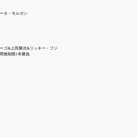
ィータ・モルガン
ポーゴ&上田勝次&リッキー・フジ
間無制限1本勝負