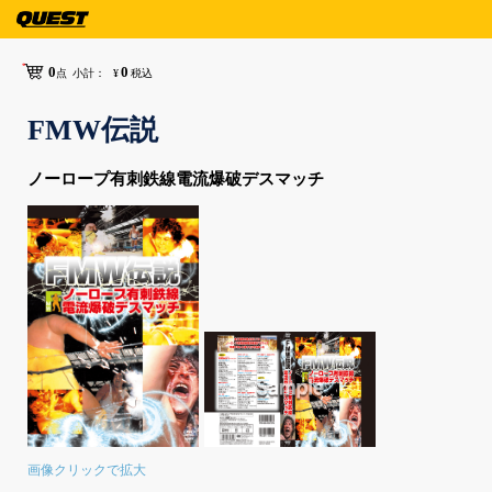
0
0
点
小計：
¥
税込
FMW伝説
ノーロープ有刺鉄線電流爆破デスマッチ
画像クリックで拡大