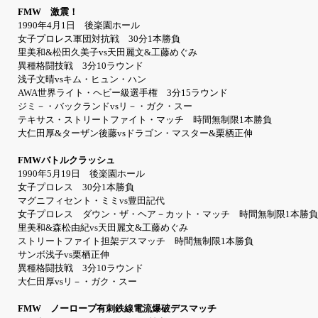
FMW 激震！
1990年4月1日 後楽園ホール
女子プロレス軍団対抗戦 30分1本勝負
里美和&松田久美子vs天田麗文&工藤めぐみ
異種格闘技戦 3分10ラウンド
浅子文晴vsキム・ヒュン・ハン
AWA世界ライト・ヘビー級選手権 3分15ラウンド
ジミ－・バックランドvsリ－・ガク・スー
テキサス・ストリートファイト・マッチ 時間無制限1本勝負
大仁田厚&ターザン後藤vsドラゴン・マスター&栗栖正伸
FMWバトルクラッシュ
1990年5月19日 後楽園ホール
女子プロレス 30分1本勝負
マグニフィセント・ミミvs豊田記代
女子プロレス ダウン・ザ・ヘア－カット・マッチ 時間無制限1本勝負
里美和&森松由紀vs天田麗文&工藤めぐみ
ストリートファイト担架デスマッチ 時間無制限1本勝負
サンボ浅子vs栗栖正伸
異種格闘技戦 3分10ラウンド
大仁田厚vsリ－・ガク・スー
FMW ノーロープ有刺鉄線電流爆破デスマッチ