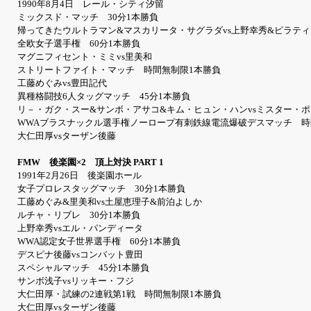
1990年8月4日 レール・シティ汐留
ミックスド・マッチ 30分1本勝負
帰ってきたウルトラマン&マスカリータ・サグラダvs上野幸秀&ピラテ
全欧女子選手権 60分1本勝負
マグニフィセント・ミミvs里美和
ストリートファイト・マッチ 時間無制限1本勝負
工藤めぐみvs豊田記代
異種格闘技6人タッグマッチ 45分1本勝負
リ－・ガク・スー&サンボ・アサコ&キム・ヒュン・ハンvsミスター・
WWAブラスナックル選手権ノーロープ有刺鉄線電流爆破デスマッチ 時
大仁田厚vsターザン後藤
FMW 後楽園×2 頂上対決 PART 1
1991年2月26日 後楽園ホール
女子プロレスタッグマッチ 30分1本勝負
工藤めぐみ&里美和vs土屋恵理子&前泊よしか
ルチャ・リブレ 30分1本勝負
上野幸秀vsエル・パンディータ
WWA認定女子世界選手権 60分1本勝負
デスピナ後藤vsコンバット豊田
スペシャルマッチ 45分1本勝負
サンボ浅子vsリッキー・フジ
大仁田厚・試練の2連戦第1戦 時間無制限1本勝負
大仁田厚vsターザン後藤