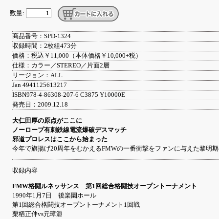
数量:
商品番号：SPD-1324
収録時間：2枚組473分
価格：税込￥11,000（本体価格￥10,000+税）
仕様：カラー／STEREO／片面2層
リージョン：ALL
Jan 4941125613217
ISBN978-4-86308-207-6 C3875 Y10000E
発売日：2009.12.18
大仁田厚の原点がここに
ノーロープ有刺鉄線電流爆破デスマッチ
邪道プロレスはここから始まった
今年で旗揚げ20周年をむかえるFMWの一番衝撃をファンに与えた黎明
収録内容
FMW格闘ルネッサンス 第1回総合格闘技オープントーナメント
1990年1月7日 後楽園ホール
第1回総合格闘技オープントーナメント1回戦
栗栖正伸vs元璋淵