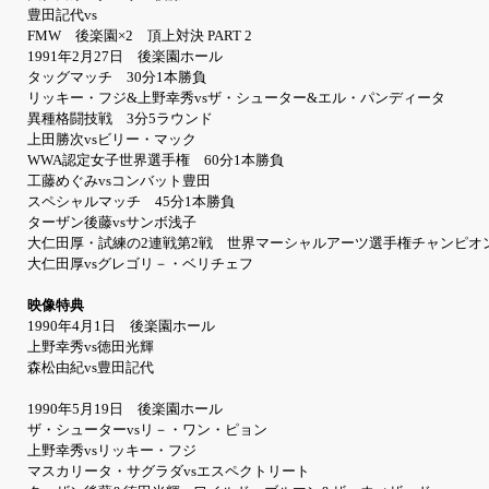
豊田記代vs
FMW 後楽園×2 頂上対決 PART 2
1991年2月27日 後楽園ホール
タッグマッチ 30分1本勝負
リッキー・フジ&上野幸秀vsザ・シューター&エル・パンディータ
異種格闘技戦 3分5ラウンド
上田勝次vsビリー・マック
WWA認定女子世界選手権 60分1本勝負
工藤めぐみvsコンバット豊田
スペシャルマッチ 45分1本勝負
ターザン後藤vsサンボ浅子
大仁田厚・試練の2連戦第2戦 世界マーシャルアーツ選手権チャンピオ
大仁田厚vsグレゴリ－・ベリチェフ
映像特典
1990年4月1日 後楽園ホール
上野幸秀vs徳田光輝
森松由紀vs豊田記代
1990年5月19日 後楽園ホール
ザ・シューターvsリ－・ワン・ピョン
上野幸秀vsリッキー・フジ
マスカリータ・サグラダvsエスペクトリート