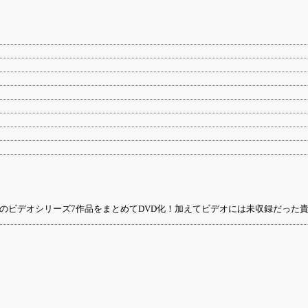
期のビデオシリーズ7作品をまとめてDVD化！加えてビデオには未収録だった