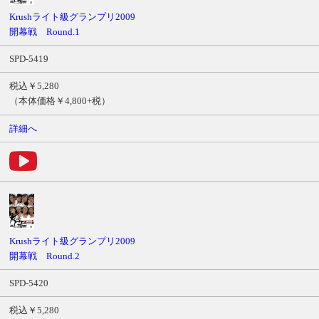
ル
Krushライト級グランプリ2009
商
開幕戦 Round.1
品
SPD-5419
番
号
税込￥5,280
価
（本体価格￥4,800+税）
格
詳細へ
サ
ン
プ
ル
ム
ー
ビ
ー
Krushライト級グランプリ2009
開幕戦 Round.2
SPD-5420
税込￥5,280