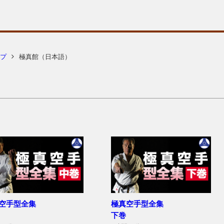
プ
極真館（日本語）
空手型全集
極真空手型全集
下巻