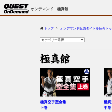
オンデマンド 極真館
トップ
オンデマンド販売タイトル紹介トッ
極真空手型全集
極真
上巻
中巻