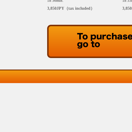
1h 56min.
1h 53
3,850JPY（tax included）
3,85