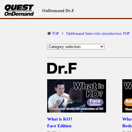
OnDemand Dr.F
TOP
OnDemand Sales title
introduction TOP
What is KO?
What
Face Edition
Body