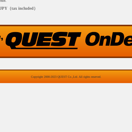
min.
0JPY（tax included）
Copyright 2000-2023 QUEST Co.,Ltd. All rights reserved.