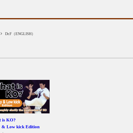
Dr.F（ENGLISH）
 is KO?
 & Low kick Edition