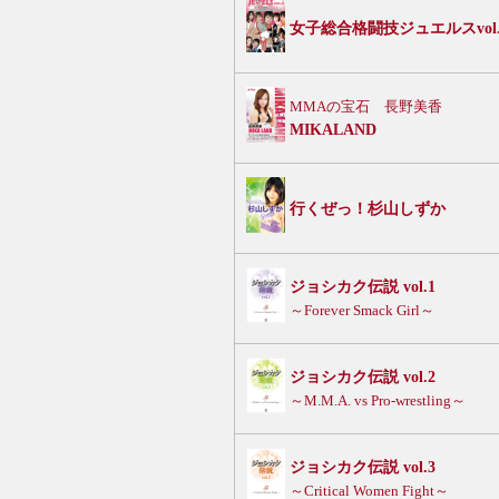
女子総合格闘技ジュエルスvol.
MMAの宝石 長野美香
MIKALAND
行くぜっ！杉山しずか
ジョシカク伝説 vol.1
～Forever Smack Girl～
ジョシカク伝説 vol.2
～M.M.A. vs Pro-wrestling～
ジョシカク伝説 vol.3
～Critical Women Fight～