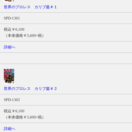
ル
世界のプロレス カリブ篇＃１
商
SPD-1301
品
番
税込￥6,160
号
（本体価格￥5,600+税）
価
格
詳細へ
サ
ン
プ
ル
ム
ー
世界のプロレス カリブ篇＃２
ビ
ー
SPD-1302
税込￥6,160
（本体価格￥5,600+税）
詳細へ