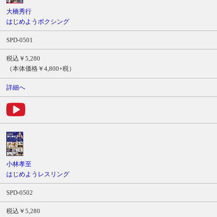
ル
大橋秀行
商
はじめようボクシング
品
SPD-0501
番
号
税込￥5,280
価
（本体価格￥4,800+税）
格
詳細へ
サ
ン
プ
ル
ム
ー
ビ
ー
小林孝至
はじめようレスリング
SPD-0502
税込￥5,280