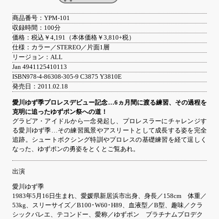
商品番号：YPM-101
収録時間：100分
価格：税込￥4,191（本体価格￥3,810+税）
仕様：カラー／STEREO／片面1層
リージョン：ALL
Jan 4941125410113
ISBN978-4-86308-305-9 C3875 Y3810E
発売日：2011.02.18
愛川ゆず季プロレスデビュー記念…6ヵ月間に渡る練習、その過程を
克明に追ったゆずポン祭への道！
グラビア・アイドルから一念発起し、プロレスラーにチャレンジす
る愛川ゆず季…その練習風景やアスリートとして成長する姿を完全
追跡。シュートボクシング特訓やプロレスの基礎練習を経て逞しく
なった、ゆずポンの勇姿をとくとご覧あれ。
出演
愛川ゆず季
1983年5月16日生まれ、愛媛県新居浜市出身、身長／158cm 体重／
53kg、スリーサイズ／B100･W60･H89、血液型／B型、趣味／クラ
シックバレエ、テコンドー、愛称／ゆずポン プラチナムプロデク