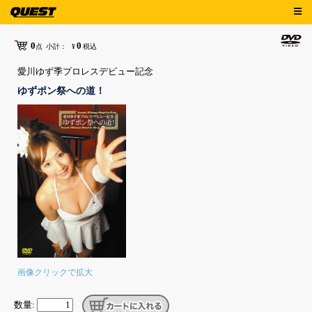
0
0
点
小計：
¥
税込
愛川ゆず季プロレスデビュー記念
ゆずポン祭への道！
画像クリックで拡大
数量: