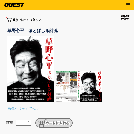
0
0
点
小計：
¥
税込
草野心平 ほとばしる詩魂
画像クリックで拡大
数量: