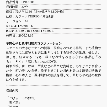
商品番号：SPD-9801
収録時間：52分
価格：税込￥4,180（本体価格￥3,800+税）
仕様：カラー／STEREO／片面1層
リージョン：ALL
Jan 4941125698016
ISBN4-87389-948-6 C0874 Y3800E
発売日：2006.08.19
草野心平と粟津則雄のコラボレーション
スケールの大きな生命への賛歌、孤独をみつめる勇気、また植物や
動物さらには鉱物とも共に生きようとする独特の共生感。優しさ、
激しさ、軽やかさ、深さ---様々な表情をみせる心平の作品を「み
る」「きく」「感じる」ためのDVD。
自筆原稿、書、絵画、写真などの豊富な資料と、心平が生まれ育っ
た小川町の美しい自然、晩年を過ごした川内村天山文庫等の映像で
構成。心平本人と、粟津則雄の朗読を通して、草野心平の詩の世界
に心を傾ける。
収録内容
「ごびらっふの独白」
「青イ花」