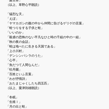
「誕生祭」
（以上、草野心平朗読）
「猛烈な天」
「えぼ」
「ヤマカガシの腹の中から仲間に告げるゲリゲの言葉」
「蛙つりをする子供と蛙」
「いいのか」
「殺虐の恐怖のない平凡なひと時の千組の中の一組」
「秋の夜の会話」
「蛙は地べたに生きる天国である」
「上小川村」
「デンシンバシラのうた」
「心平」
「魚だつて人間なんだ」
「牡丹園」
「百姓といふ言葉」
「わが抒情詩」
「おたまじゃくしたち四五匹」
（以上、粟津則雄朗読）
「冬眠」
「生殖Ⅰ」
「月の出と蛙」