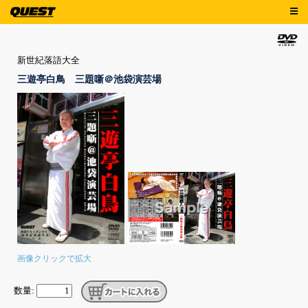
新世紀落語大全
三遊亭白鳥 三題噺＠池袋演芸場
画像クリックで拡大
数量: