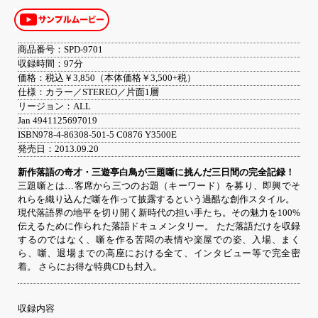
商品番号：SPD-9701
収録時間：97分
価格：税込￥3,850（本体価格￥3,500+税）
仕様：カラー／STEREO／片面1層
リージョン：ALL
Jan 4941125697019
ISBN978-4-86308-501-5 C0876 Y3500E
発売日：2013.09.20
新作落語の奇才・三遊亭白鳥が三題噺に挑んだ三日間の完全記録！
三題噺とは…客席から三つのお題（キーワード）を募り、即興でそ
れらを織り込んだ噺を作って披露するという過酷な創作スタイル。
現代落語界の地平を切り開く新時代の担い手たち。その魅力を100%
伝えるために作られた落語ドキュメンタリー。 ただ落語だけを収録
するのではなく、噺を作る苦悶の表情や楽屋での姿、入場、まく
ら、噺、退場までの高座における全て、インタビュー等で完全密
着。 さらにお得な特典CDも封入。
収録内容