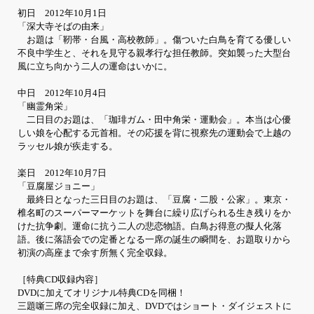
初日 2012年10月1日
「深大寺そばの由来」
お題は「靭帯・台風・高校教師」。傷ついた白鳥を育てる優しい
不良中学生と、それを見守る親孝行な担任教師。突如襲った大型台
風に立ち向かう二人の運命はいかに。
中日 2012年10月4日
「幽霊角栄」
二日目のお題は、「珈琲ガム・田中角栄・運動会」。本当は心優
しい娘を心配する元首相。その応援を背に視察先の運動会で上越の
ラッセル娘が疾走する。
楽日 2012年10月7日
「豆腐屋ジョニー」
最終日となった三日目のお題は、「豆腐・二股・公家」。東京・
椎名町のスーパーマーケットを舞台に繰り広げられる生き残りをか
けた抗争劇。運命に抗う二人の悲恋物語。白鳥お得意の擬人化落
語。後に落語会での定番となる一席の誕生の瞬間を、お題取りから
初演の高座まで余す所無く完全収録。
［特典CD収録内容］
DVDに加えてオリジナル特典CDを同梱！
三題噺三席の完全収録に加え、DVDではショート・ダイジェストに