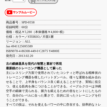
商品番号：SPD-9558
収録時間：60分
価格：税込￥5,280（本体価格￥4,800+税）
仕様：カラー／STEREO／片面1層
リージョン：ALL
Jan 4941125695589
ISBN978-4-86308-449-0 C2875 Y4800E
発売日：2013.02.20
古の鍛錬器具を現代の智慧と素材で再現
最新鋭のトレーニング機器として蘇った
主にレスリング方面で使用されていたコシティと呼ばれる棍棒状の
トレーニング機器を模したバットダンベル。様々な運動を組み合わ
せることで、上半身をバランス良く鍛えることができ、実戦に役立
つ、使える筋肉を身につけることができる。イーグルクローは沖縄
空手の鍛錬で見られる、握力を鍛えるための壺をヒントにしたもの
で、自分のレベルに合った重さで、目的に沿ったトレーニングを行
うことができる。
すべての技は、それを使えるパワーの中に存在する。効率的なトレ