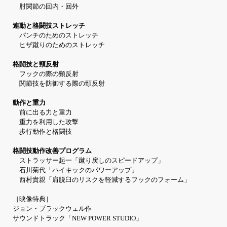
肘関節の回内・回外
連動と格闘技ストレッチ
パンチのためのストレッチ
ヒザ蹴りのためのストレッチ
格闘技と頸反射
フックの際の頸反射
関節技を防御する際の頸反射
動作と重力
前に出る力と重力
重力を利用した攻撃
歩行動作と格闘技
格闘技動作改善プログラム
ストラッサー起一「蹴り戻しのスピードアップ」
石川菊代「ハイキックのパワーアップ」
西村貴親「肩脱臼のリスクを軽減するフックのフォーム」
［映像特典］
ジョン・ブラックウェル作
サウンドトラック「NEW POWER STUDIO」