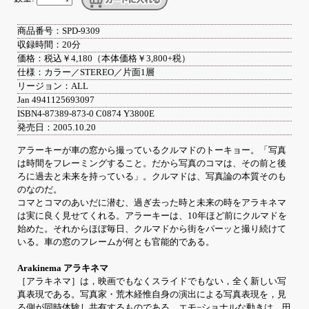
商品番号：SPD-9309
収録時間：20分
価格：税込￥4,180（本体価格￥3,800+税）
仕様：カラー／STEREO／片面1層
リージョン：ALL
Jan 4941125693097
ISBN4-87389-873-0 C0874 Y3800E
発売日：2005.10.20
アラーキーが車の窓から撮っているクルマドのトーキョー。「写真
は時間をフレーミングすること。だから写真のコマは、その前と後
ろに過去と未来を持っている」。クルマドは、写真論の本質そのも
のなのだ。
コマとコマのあいだに潜む、過ぎ去った時と未来の時をアラキネマ
は実に良く見せてくれる。アラーキーは、10年ほど前にクルマドを
始めた。それからほぼ毎日、クルマドから街をパーッと撮り続けて
いる。車の窓のフレームが何とも官能的である。
Arakinema アラキネマ
［アラキネマ］は，映画でもなくスライドでもない，全く新しい写
真表現である。写真家・荒木経惟自身の演出による写真表現を，見
る側が同時体験し共有するものである。エモ−ショナルな動きは，田