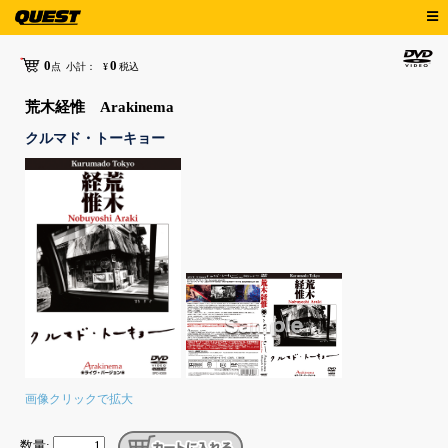
0
0
点
小計：
¥
税込
荒木経惟 Arakinema
クルマド・トーキョー
画像クリックで拡大
数量: