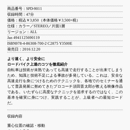
商品番号：SPD-9011
収録時間：47分
価格：税込￥3,850（本体価格￥3,500+税）
仕様：カラー／STEREO／片面1層
リージョン：ALL
Jan 4941125690119
ISBN978-4-86308-700-2 C2875 Y3500E
発売日：2016.12.20
より速く、より安全に
ロードバイク上達のコツを徹底紹介
自転車は技術が未熟であっても高速で走行することが出来てしまう
ため、知識と技術不足による事故が多発している。これは、安全な
高速走行を身につけるためのテクニックを、各地でのセミナーを通
して普及発展に努めてきたプロコーチ須田晋太郎が教える映像作品
である。 いたずらに高度なテクニックを追求するのではなく、この
基本を確実に身につけ、実践することが、上級者への最短ロード
だ。
収録内容
重心位置の確認・移動