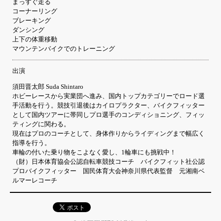
まっすぐ走る
コーナーリング
ブレーキング
ダンシング
上下の体重移動
マウンテンバイクでのトレーニング
出演
須田晋太郎 Suda Shintaro
ホビーレースから実業団へ進み、国内トップカテゴリーでロード選
手活動を行う。競技引退後はカイロプラクター、バイクフィッター
として国内ツアーに帯同しプロ選手のコンディショニング、フィッ
ティングに関わる。
現在はプロのコーチとして、身体作りからライディングまで幅広く
指導を行う。
車輪の付いた乗り物をこよなく愛し、1輪車にも挑戦中！
（財）日本体育協会公認自転車競技コーチ バイクフィット社公認
プロバイクフィッター 国民体育大会神奈川県代表監督 元湘南ベ
ルマーレコーチ