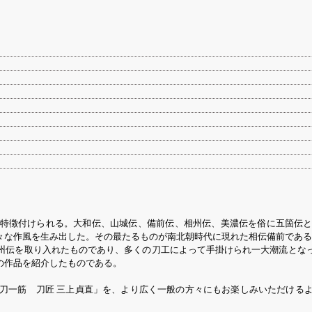
特徴付けられる。大和伝、山城伝、備前伝、相州伝、美濃伝を俗に五箇伝
々な作風を生み出した。その最たるものが南北朝時代に現れた相伝備前である
州伝を取り入れたものであり、多くの刀工によって手掛けられ一大潮流とな
の作品を紹介したものである。
鍛刀一筋 刀匠 三上貞直」を、より広く一般の方々にもお楽しみいただける