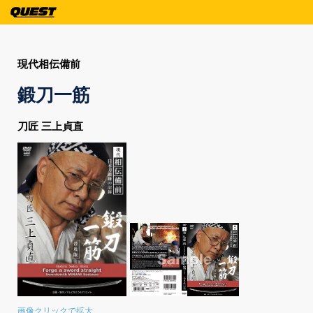
現代相伝備前
鍛刀一筋
刀匠 三上貞直
画像クリックで拡大