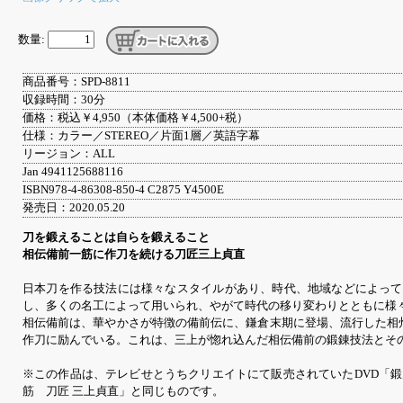
数量:
商品番号：SPD-8811
収録時間：30分
価格：税込￥4,950（本体価格￥4,500+税）
仕様：カラー／STEREO／片面1層／英語字幕
リージョン：ALL
Jan 4941125688116
ISBN978-4-86308-850-4 C2875 Y4500E
発売日：2020.05.20
刀を鍛えることは自らを鍛えること
相伝備前一筋に作刀を続ける刀匠三上貞直
日本刀を作る技法には様々なスタイルがあり、時代、地域などによって
し、多くの名工によって用いられ、やがて時代の移り変わりとともに様
相伝備前は、華やかさが特徴の備前伝に、鎌倉末期に登場、流行した相
作刀に励んでいる。これは、三上が惚れ込んだ相伝備前の鍛錬技法とそ
※この作品は、テレビせとうちクリエイトにて販売されていたDVD「
筋 刀匠 三上貞直」と同じものです。