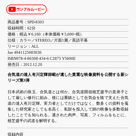
商品番号：SPD-8303
収録時間：62分
価格：税込￥6,160（本体価格￥5,600+税）
仕様：カラー／STEREO／片面1層／英語字幕
リージョン：ALL
Jan 4941125683036
ISBN978-4-86308-434-6 C2875 Y5600E
発売日：2012.12.20
合気道の達人有川定輝師範が遺した貴重な映像資料を公開する新シ
リーズ第3弾
日本武術の珠玉、合気道とは何か。合気道開祖植芝盛平の直弟子と
して厳しい修行に励み、後には重鎮として合気会を陰で支えた合気
道の達人有川定輝。実力者としてだけではなく、数多くの資料を蒐
集した研究家としても名高く、私財を投入して師の映像を多数収録
したことでも知られる。遺された肉声、写真、フィルムをもとに、
植芝盛平の武道を解明する。
収録内容