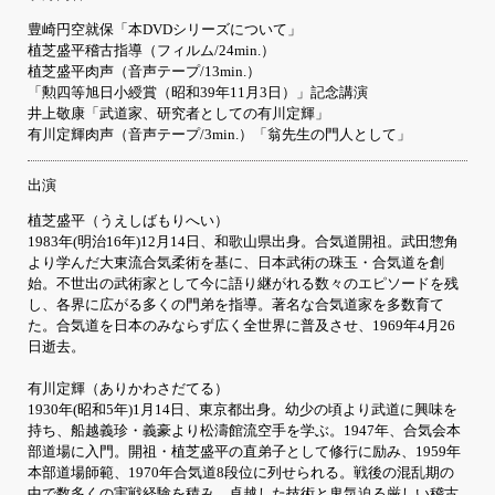
豊崎円空就保「本DVDシリーズについて」
植芝盛平稽古指導（フィルム/24min.）
植芝盛平肉声（音声テープ/13min.）
「勲四等旭日小綬賞（昭和39年11月3日）」記念講演
井上敬康「武道家、研究者としての有川定輝」
有川定輝肉声（音声テープ/3min.）「翁先生の門人として」
出演
植芝盛平（うえしばもりへい）
1983年(明治16年)12月14日、和歌山県出身。合気道開祖。武田惣角
より学んだ大東流合気柔術を基に、日本武術の珠玉・合気道を創
始。不世出の武術家として今に語り継がれる数々のエピソードを残
し、各界に広がる多くの門弟を指導。著名な合気道家を多数育て
た。合気道を日本のみならず広く全世界に普及させ、1969年4月26
日逝去。
有川定輝（ありかわさだてる）
1930年(昭和5年)1月14日、東京都出身。幼少の頃より武道に興味を
持ち、船越義珍・義豪より松濤館流空手を学ぶ。1947年、合気会本
部道場に入門。開祖・植芝盛平の直弟子として修行に励み、1959年
本部道場師範、1970年合気道8段位に列せられる。戦後の混乱期の
中で数多くの実戦経験を積み、卓越した技術と鬼気迫る厳しい稽古