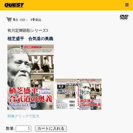
0
0
点
小計：
¥
税込
有川定輝顕彰シリーズ3
植芝盛平 合気道の奥義
画像クリックで拡大
数量: