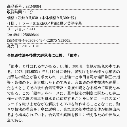
商品番号：SPD-8084
収録時間：85分
価格：税込￥5,830（本体価格￥5,300+税）
仕様：カラー／STEREO／片面1層／英語字幕
リージョン：ALL
Jan 4941125680844
ISBN978-4-86308-649-4 C2875 Y5300E
発売日：2016.01.20
合気道技法を後世の継承者に伝授。「銀本」
「銀本」と呼ばれる本がある。B5版、380項、表紙が銀色の本であ
る。1978（昭和53）年3月10日に発行。警視庁を始め様々な稽古の
指導法の確立が強く求められ、井上強一と串田誉司が塩田剛三の指
導・監修の下、集大成したものである。合気道の基本技法を網羅し
たものとしてその後の合気道普及・発展の礎となる極めて重要な本
である。この「銀本」をベースに、基本技法の制定に関わった井上
強一が合気道の源流を継承者に伝授することを目的に、当時のエピ
ソードを織りまぜながら解説するDVDを制作することとなった。動
きや技法の理合を丁寧に説明し、合気道の基本技法全体が把握出来
るよう構成されている。合気道の真髄を後世に伝えるための技法大
全である。