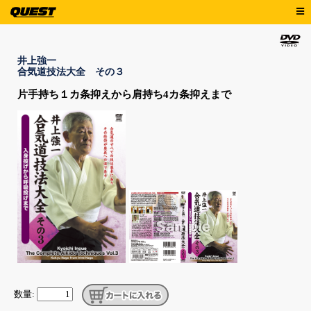
井上強一
合気道技法大全 その３
片手持ち１カ条抑えから肩持ち4カ条抑えまで
数量: