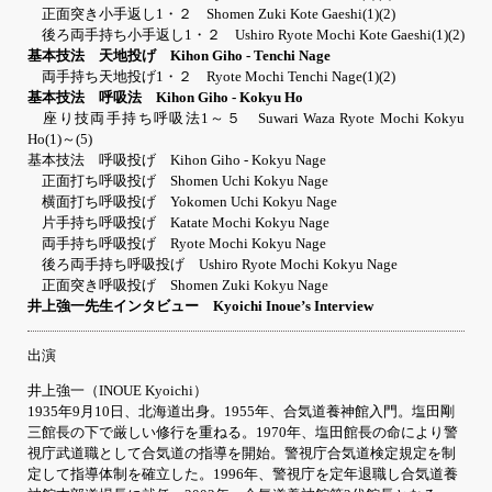
正面突き小手返し1・２ Shomen Zuki Kote Gaeshi(1)(2)
後ろ両手持ち小手返し1・２ Ushiro Ryote Mochi Kote Gaeshi(1)(2)
基本技法 天地投げ Kihon Giho - Tenchi Nage
両手持ち天地投げ1・２ Ryote Mochi Tenchi Nage(1)(2)
基本技法 呼吸法 Kihon Giho - Kokyu Ho
座り技両手持ち呼吸法1～５ Suwari Waza Ryote Mochi Kokyu
Ho(1)～(5)
基本技法 呼吸投げ Kihon Giho - Kokyu Nage
正面打ち呼吸投げ Shomen Uchi Kokyu Nage
横面打ち呼吸投げ Yokomen Uchi Kokyu Nage
片手持ち呼吸投げ Katate Mochi Kokyu Nage
両手持ち呼吸投げ Ryote Mochi Kokyu Nage
後ろ両手持ち呼吸投げ Ushiro Ryote Mochi Kokyu Nage
正面突き呼吸投げ Shomen Zuki Kokyu Nage
井上強一先生インタビュー Kyoichi Inoue’s Interview
出演
井上強一（INOUE Kyoichi）
1935年9月10日、北海道出身。1955年、合気道養神館入門。塩田剛
三館長の下で厳しい修行を重ねる。1970年、塩田館長の命により警
視庁武道職として合気道の指導を開始。警視庁合気道検定規定を制
定して指導体制を確立した。1996年、警視庁を定年退職し合気道養