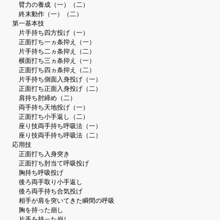
臂力の養成（一）（二）
終末動作（一）（二）
第一基本技
片手持ち四方投げ（一）
正面打ち一ヵ条抑え（一）
片手持ち二ヵ条抑え（二）
横面打ち三ヵ条抑え（一）
正面打ち四ヵ条抑え（二）
片手持ち側面入身投げ（一）
正面打ち正面入身投げ（二）
肩持ち肘締め（二）
両手持ち天地投げ（一）
正面打ち小手返し（二）
座り技両手持ち呼吸法（一）
座り技両手持ち呼吸法（二）
応用技
正面打ち入身突き
正面打ち肘当て呼吸投げ
胸持ち呼吸投げ
後ろ両手取り小手返し
後ろ両手持ち合気投げ
相手が肩を突いてきた瞬間の呼吸
胸を持った崩し
片手を持った崩し