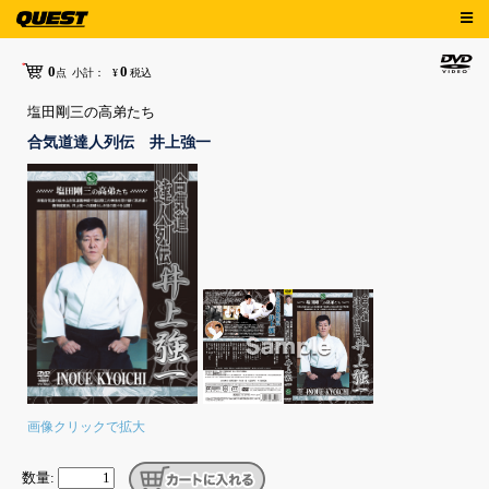
0
0
点
小計：
¥
税込
塩田剛三の高弟たち
合気道達人列伝 井上強一
画像クリックで拡大
数量: