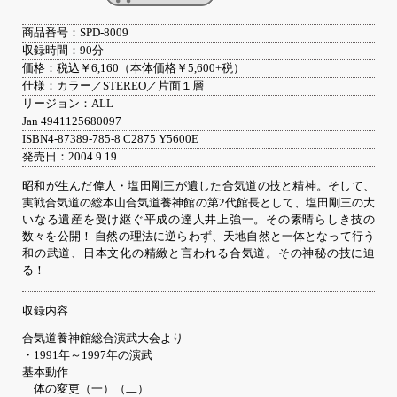
商品番号：SPD-8009
収録時間：90分
価格：税込￥6,160（本体価格￥5,600+税）
仕様：カラー／STEREO／片面１層
リージョン：ALL
Jan 4941125680097
ISBN4-87389-785-8 C2875 Y5600E
発売日：2004.9.19
昭和が生んだ偉人・塩田剛三が遺した合気道の技と精神。そして、
実戦合気道の総本山合気道養神館の第2代館長として、塩田剛三の大
いなる遺産を受け継ぐ平成の達人井上強一。その素晴らしき技の
数々を公開！ 自然の理法に逆らわず、天地自然と一体となって行う
和の武道、日本文化の精緻と言われる合気道。その神秘の技に迫
る！
収録内容
合気道養神館総合演武大会より
・1991年～1997年の演武
基本動作
体の変更（一）（二）