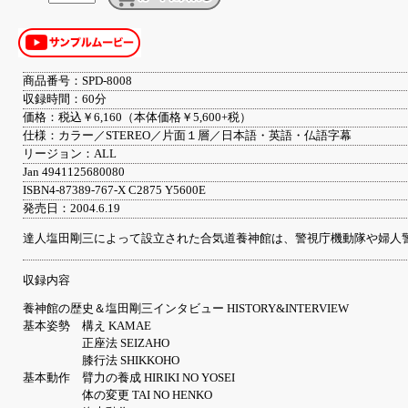
商品番号：SPD-8008
収録時間：60分
価格：税込￥6,160（本体価格￥5,600+税）
仕様：カラー／STEREO／片面１層／日本語・英語・仏語字幕
リージョン：ALL
Jan 4941125680080
ISBN4-87389-767-X C2875 Y5600E
発売日：2004.6.19
達人塩田剛三によって設立された合気道養神館は、警視庁機動隊や婦人
収録内容
養神館の歴史＆塩田剛三インタビュー HISTORY&INTERVIEW
基本姿勢 構え KAMAE
正座法 SEIZAHO
膝行法 SHIKKOHO
基本動作 臂力の養成 HIRIKI NO YOSEI
体の変更 TAI NO HENKO