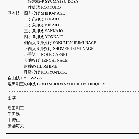
終末動作 SYUMATSU-DOSA
呼吸法 KOKYUHO
基本技 四方投げ SHIHO-NAGE
一ヶ条抑え IKKAJO
二ヶ条抑え NIKAJO
三ヶ条抑え SANKAJO
四ヶ条抑え YONKAJO
側面入り身投げ SOKUMEN-IRIMI-NAGE
正面入り身投げ SHOMEN-IRIMI-NAGE
小手返し KOTE-GAESHI
天地投げ TENCHI-NAGE
肘締め HIJI-SHIME
呼吸投げ KOKYU-NAGE
自由技 JIYU-WAZA
塩田剛三の神技 GOZO SHIODA'S SUPER TECHNIQUES
出演
塩田剛三
千田務
中野仁
安藤毎夫