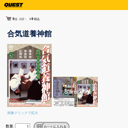
0
0
点
小計：
¥
税込
合気道養神館
画像クリックで拡大
数量: