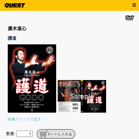
廣木道心
護道
画像クリックで拡大
数量: