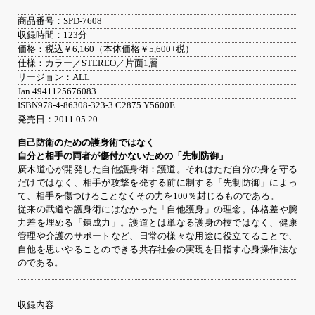
商品番号：SPD-7608
収録時間：123分
価格：税込￥6,160（本体価格￥5,600+税）
仕様：カラー／STEREO／片面1層
リージョン：ALL
Jan 4941125676083
ISBN978-4-86308-323-3 C2875 Y5600E
発売日：2011.05.20
自己防衛のための護身術ではなく
自分と相手の両者が傷付かないための「先制防御」
廣木道心が開発した自他護身術：護道。それはただ自分の身を守る
だけではなく、相手が攻撃を発する前に制する「先制防御」によっ
て、相手を傷つけることなくその力を100％封じるものである。
従来の武道や護身術にはなかった「自他護身」の理念。体格差や腕
力差を埋める「錬成力」。護道とは単なる護身の技ではなく、健康
管理や介護のサポートなど、日常の様々な用途に役立てることで、
自他を思いやることのできる共存社会の実現を目指す心身操作法な
のである。
収録内容