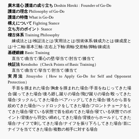
廣木道心 護道の成り立ち
Doshin Hiroki : Founder of Go-Do
護道の理念
Philosophy of Go-Do
護道の特徴
What is Go-Do
構えについて
Fighting Stance
立ち方のポイン
ト Stance
稽古体系
Training Philosophy
練成法とは/検証法とは/実用法とは/技術体系/錬成力とは/錬成度と
は/十二軸/基本三軸 /左右上下軸/肩軸/交差軸/脚軸/錬成法
基礎鍛錬
Basic Training
直当て/曲当て/重心の壁/挙当て/肘当て/膝当て
検証法
Kenshoho（Check Points of Basic Training）
直当て/曲当て/挙当て/肘当て/膝当て
実用法
Jitsuyoho（How to Apply Go-Do for Self and Opponent
Protection）
手首を掴まれた場合/胸倉を掴まれた場合/手首をねじってきた場
合/蹴ってきた場合/後ろ廻し蹴りの場合/飛び蹴りの場合/殴ってきた
場合/タックルしてきた場合/ベアハッグしてきた場合/後ろから首を
絞めてきた場合/ヘッドロックをしてきた場合/フロントチョークをし
てきた場合/寝ている状態で首を絞めてきた場合/寝ている状態でのポ
イント/背後から羽交い締めしてきた場合/背後からホールドしてきた
場合/ナイフで刺してきた場合/ナイフを振り下ろしてきた場合/首に
ナイフを当ててきた場合/複数の相手に対する場合