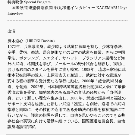
特典映像 Special Program
国際護道連盟特別顧問 影丸穣也インタビュー KAGEMARU Joya
Interview
出演
廣木道心（HIROKI Doshin）
1972年、兵庫県出身。幼少時より武道に興味を持ち、少林寺拳法、
空手、柔術、拳法、居合剣術などの日本の武道を修業。さらに中国
拳法、ボクシング、ムエタイ、サバット、ブラジリアン柔術など海
外の武術、格闘技を学び、ノールールの野外試合も経験し、実戦に
おける独自のスタイルを長年に渡り模索。1998年、琉球王家秘伝武
術本部御殿手の達人・上原清吉氏と邂逅し、武術に対する意識が一
変する程の衝撃を受け更なる修行に励む。2000年「総合武術 躰全
道」を創始。2002年、日本国際武道連盟各種公開演武大会にて最優
秀演武賞を受賞。知的障害のある息子の育児の経験から「自他護
身」という新しい理念を生み出し、2008年、武道の護身術と福祉の
サポート技術を総括した新しい武道「護道」を創始。道場での武術
指導と同時に、その技術の応用である介助法の指導を福祉施設にて
行いながら、護道の指導を通して、自他を思いやることのできる共
存社会の実現に向けて活動を続けている。国際護道連盟会長。自他
護身術護道宗家。