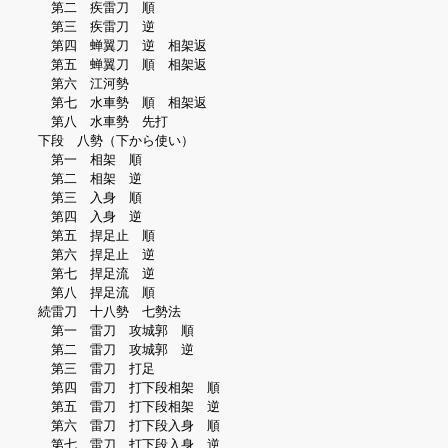
第二 疾雷刀 順
第三 疾雷刀 逆
第四 蝉翼刀 逆 相架返
第五 蝉翼刀 順 相架返
第六 江河勢
第七 水車勢 順 相架返
第八 水車勢 先打
下段 八勢（下から使い）
第一 相架 順
第二 相架 逆
第三 入身 順
第四 入身 逆
第五 捍足止 順
第六 捍足止 逆
第七 捍足流 逆
第八 捍足流 順
続雷刀 十八勢 七勢法
第一 雷刀 攻城郭 順
第二 雷刀 攻城郭 逆
第三 雷刀 打足
第四 雷刀 打下段相架 順
第五 雷刀 打下段相架 逆
第六 雷刀 打下段入身 順
第七 雷刀 打下段入身 逆