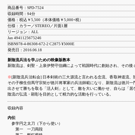
商品番号：SPD-7524
収録時間：94分
価格：税込￥5,500（本体価格￥5,000+税）
仕様：カラー／STEREO／片面1層
リージョン：ALL
Jan 4941125675246
ISBN978-4-86308-672-2 C2875 ¥5000E
発売日：2016.06.18
新陰流兵法を学ぶための映像版教本
新陰流は、剣聖・上泉伊勢守信綱によって戦国時代に創始され、その後 
※
[新陰流兵法転会] 日本剣術の三大源流と言われる念流、香取神道流
その子柳生但馬守宗矩が徳川将軍家の兵法師範になり、新陰流は徳川一
出させて勝ちを取る「活人剣」として、敵を大いに働かせ、自らは「居な
陰流の弘流・顕彰を目的として精力的な活動を行っている。
収録内容
内伝
参学円之太刀（下から使い）
第一 一刀両段
第二 斬釘截鉄