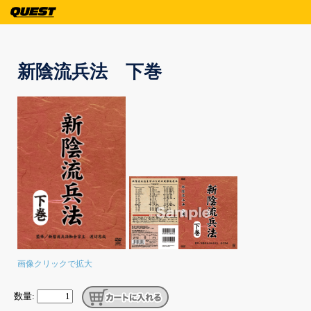
新陰流兵法 下巻
画像クリックで拡大
数量: