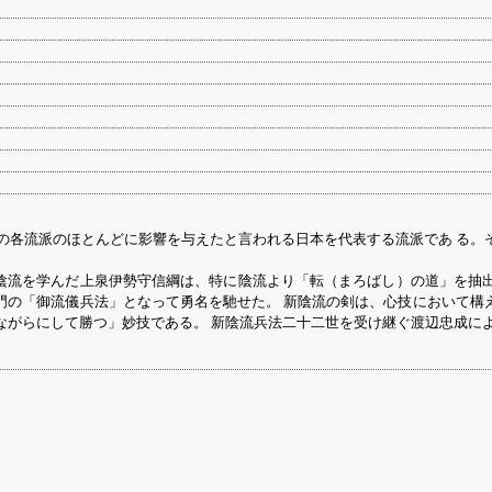
の各流派のほとんどに影響を与えたと言われる日本を代表する流派であ る。
、陰流を学んだ上泉伊勢守信綱は、特に陰流より「転（まろばし）の道」を
門の「御流儀兵法」となって勇名を馳せた。 新陰流の剣は、心技において構
がらにして勝つ」妙技である。 新陰流兵法二十二世を受け継ぐ渡辺忠成によ