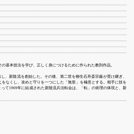
その基本技法を学び、正しく身につけるために作られた教則作品。
抽出し、新陰流を創始した。その後、第二世を柳生石舟斎宗厳が受け継ぎ、
えをなくし、攻めと守りを一つにした「無形」を極意とする。相手に技を
って1969年に結成された新陰流兵法転会は、「転」の術理の体現と、新