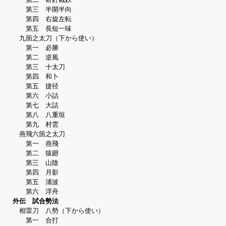
第三 半開半向
第四 右旋左転
第五 長短一味
九箇之太刀（下から使い）
第一 必勝
第二 逆風
第三 十太刀
第四 和卜
第五 捷径
第六 小詰
第七 大詰
第八 八重垣
第九 村雲
燕飛六箇之太刀
第一 燕飛
第二 猿廻
第三 山陰
第四 月影
第五 浦波
第六 浮舟
外伝 試合勢法
相雷刀 八勢（下から使い）
第一 合打