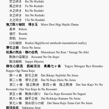
空之砕き Ku No Kudaki
風之砕き Fu No Kudaki
火之砕き Ka No Kudaki
水之砕き Sui No Kudaki
土之砕き Chi No Kudaki
無刀取り秘技 弾き玉
Muto Dori Higi Hajiki Dama
基本 Kihon
連打 Renda
実戦 Jissen
口伝秘技 Kuden Higi(Secret methods transmitted orally)
導引之術
Doin No Jutsu
松風の気合・柳の合気
Matsukaze No Kiai / Yanagi No Aiki
剛身の温罨法 Kowami No On Anpo
殺法秘術 Sappo Hijutsu
柳生心眼流 筋絡活法 奥義七ヶ条
Yagyu Shingan Ryu Kinraku
Kappo Ogi Nana Kajo
第一ヶ條 筋引之術 Dai Ikkajo Sujibiki No Jutsu
第二ヶ條 導引之術 Dai Ni Kajo Doin No Jutsu
第三ヶ條 陽之剛身 第四ヶ條 陰之剛身 Dai San Kajo Yo No
Kowami / Dai Yon Kajo In No Kowami
第五ヶ條 剛身の探り Dai Go Kajo Kowami No Saguri
第六ヶ條 鎌手之術 Dai Rokkajo Kamate No Jutsu
第七ヶ條 留め切りの術 Dai Nana Kajo Tome Giri No Jutsu
殺活自在
Sakkatsu Jizai