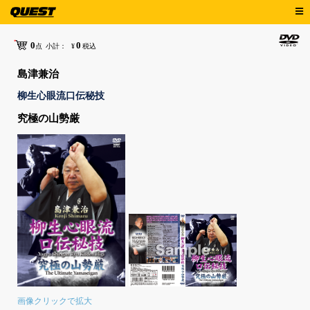
0
0
点
小計：
¥
税込
島津兼治
柳生心眼流口伝秘技
究極の山勢厳
画像クリックで拡大