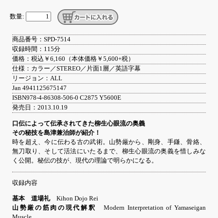
数量:
商品番号：SPD-7514
収録時間：115分
価格：税込￥6,160（本体価格￥5,600+税）
仕様：カラー／STEREO／片面1層／英語字幕
リージョン：ALL
Jan 4941125675147
ISBN978-4-86308-506-0 C2875 Y5600E
発売日：2013.10.19
口伝によって伝承されてきた柳生心眼流の奥義
その秘技を島津兼治師が紹介！
時を超え、今に伝わる古の武術。山勢厳から、剛身、手鎌、骨絡、
無刀取り、そして活法にいたるまで、柳生心眼流の奥義を惜しみな
く公開。秘伝の技が、現代の理論で明らかになる。
収録内容
基本 道場礼
Kihon Dojo Rei
山勢厳の筋肉の現代解釈
Modern Interpretation of Yamaseigan
Muscle