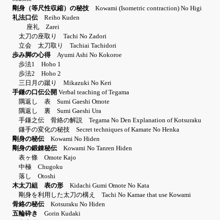
剛身（等尺性収縮）の秘技
Kowami (Isometric contraction) No Higi
礼法口伝
Reiho Kuden
座礼 Zarei
太刀の座取り Tachi No Zadori
立会 太刀取り Tachiai Tachidori
歩み脚の心得
Ayumi Ashi No Kokoroe
歩法1 Hoho 1
歩法2 Hoho 2
三日月の蹴り Mikazuki No Keri
手鎌の口伝公開
Verbal teaching of Tegama
隅返し 表 Sumi Gaeshi Omote
隅返し 裏 Sumi Gaeshi Ura
手鎌之伝 骨絡の解説 Tegama No Den Explanation of Kotsuraku
鎌手の変化の秘技 Secret techniques of Kamate No Henka
剛身の秘伝
Kowami No Hiden
剛身の鍛錬秘伝
Kowami No Tanren Hiden
表ヶ條 Omote Kajo
中極 Chugoku
落し Otoshi
木太刀組 表の形
Kidachi Gumi Omote No Kata
剛身を利用した太刀の構え Tachi No Kamae that use Kowami
骨絡の秘伝
Kotsuraku No Hiden
五輪砕き
Gorin Kudaki