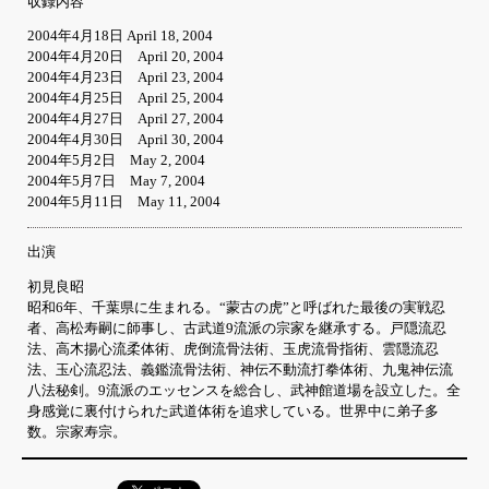
収録内容
2004年4月18日 April 18, 2004
2004年4月20日 April 20, 2004
2004年4月23日 April 23, 2004
2004年4月25日 April 25, 2004
2004年4月27日 April 27, 2004
2004年4月30日 April 30, 2004
2004年5月2日 May 2, 2004
2004年5月7日 May 7, 2004
2004年5月11日 May 11, 2004
出演
初見良昭
昭和6年、千葉県に生まれる。“蒙古の虎”と呼ばれた最後の実戦忍
者、高松寿嗣に師事し、古武道9流派の宗家を継承する。戸隠流忍
法、高木揚心流柔体術、虎倒流骨法術、玉虎流骨指術、雲隠流忍
法、玉心流忍法、義鑑流骨法術、神伝不動流打拳体術、九鬼神伝流
八法秘剣。9流派のエッセンスを総合し、武神館道場を設立した。全
身感覚に裏付けられた武道体術を追求している。世界中に弟子多
数。宗家寿宗。