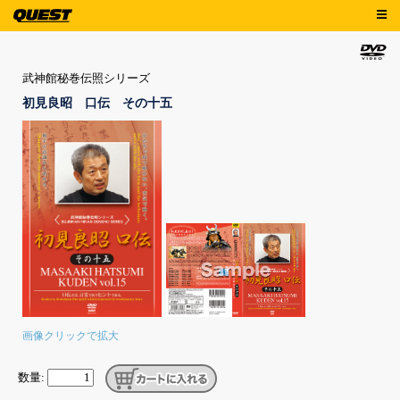
武神館秘巻伝照シリーズ
初見良昭 口伝 その十五
画像クリックで拡大
数量: