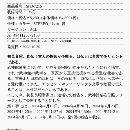
商品番号：SPD-7215
収録時間：125分
価格：税込￥5,280（本体価格￥4,800+税）
仕様：カラー／STEREO／片面1層
リージョン：ALL
Jan 4941125672153
ISBN978-4-86308-102-4 C2875 Y4800E
発売日：2008.10.20
初見良昭、直伝！古人の叡智が今甦る。口伝とは言霊でありヒント
である。
武神館道場において、初見良昭宗家が弟子たちとともに行う稽古。
それは武神館の武術を、宗家から直接伝授される貴重な機会であ
る。古来より日本の武術は、その火伝を、口伝により師から弟子へ
と受け継いできた。エッセンスやフィーリングを文章や絵画で伝え
ることは、不可能だったからである。
そして今、初見良昭宗家は、道場での稽古を、武神館秘巻伝照シリ
ーズとして公開することにした。
第15弾には、2004年4月18日、2004年4月20日、2004年4月23日、
2004年4月25日、2004年4月27日、2004年4月30日、2004年5月2日、
2004年5月7日、2004年5月11日の、全9回の稽古を収録。