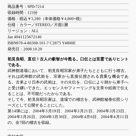
商品番号：SPD-7214
収録時間：123分
価格：税込￥5,280（本体価格￥4,800+税）
仕様：カラー／STEREO／片面1層
リージョン：ALL
Jan 4941125672146
ISBN978-4-86308-101-7 C2875 Y4800E
発売日：2008.10.20
初見良昭、直伝！古人の叡智が今甦る。口伝とは言霊でありヒント
である。
武神館道場において、初見良昭宗家が弟子たちとともに行う稽古。
それは武神館の武術を、宗家から直接伝授される貴重な機会であ
る。古来より日本の武術は、その火伝を、口伝により師から弟子へ
と受け継いできた。エッセンスやフィーリングを文章や絵画で伝え
ることは、不可能だったからである。
そして今、初見良昭宗家は、道場での稽古を、武神館秘巻伝照シリ
ーズとして公開することにした。
第14弾には、2004年3月19日、2004年3月21日、2004年3月23日、
2004年3月26日、2004年3月30日、2004年4月6日、2004年4月11日
の、全7回の稽古を収録。