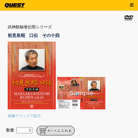
武神館秘巻伝照シリーズ
初見良昭 口伝 その十四
画像クリックで拡大
数量: