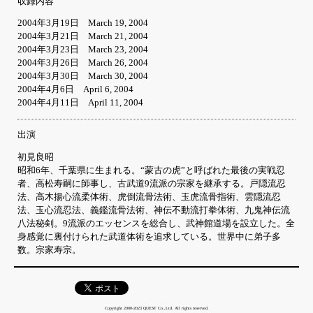
収録内容
2004年3月19日 March 19, 2004
2004年3月21日 March 21, 2004
2004年3月23日 March 23, 2004
2004年3月26日 March 26, 2004
2004年3月30日 March 30, 2004
2004年4月6日 April 6, 2004
2004年4月11日 April 11, 2004
出演
初見良昭
昭和6年、千葉県に生まれる。“蒙古の虎”と呼ばれた最後の実戦忍
者、高松寿嗣に師事し、古武道9流派の宗家を継承する。戸隠流忍
法、高木揚心流柔体術、虎倒流骨法術、玉虎流骨指術、雲隠流忍
法、玉心流忍法、義鑑流骨法術、神伝不動流打拳体術、九鬼神伝流
八法秘剣。9流派のエッセンスを総合し、武神館道場を設立した。全
身感覚に裏付けられた武道体術を追求している。世界中に弟子多
数。宗家寿宗。
Copyright 2000-2023 QUEST Co.,Ltd. All rights reserved.