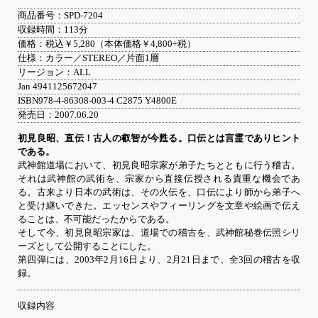
商品番号：SPD-7204
収録時間：113分
価格：税込￥5,280（本体価格￥4,800+税）
仕様：カラー／STEREO／片面1層
リージョン：ALL
Jan 4941125672047
ISBN978-4-86308-003-4 C2875 Y4800E
発売日：2007.06.20
初見良昭、直伝！古人の叡智が今甦る。口伝とは言霊でありヒント
である。
武神館道場において、初見良昭宗家が弟子たちとともに行う稽古。
それは武神館の武術を、宗家から直接伝授される貴重な機会であ
る。古来より日本の武術は、その火伝を、口伝により師から弟子へ
と受け継いできた。エッセンスやフィーリングを文章や絵画で伝え
ることは、不可能だったからである。
そして今、初見良昭宗家は、道場での稽古を、武神館秘巻伝照シリ
ーズとして公開することにした。
第四弾には、2003年2月16日より、2月21日まで、全3回の稽古を収
録。
収録内容