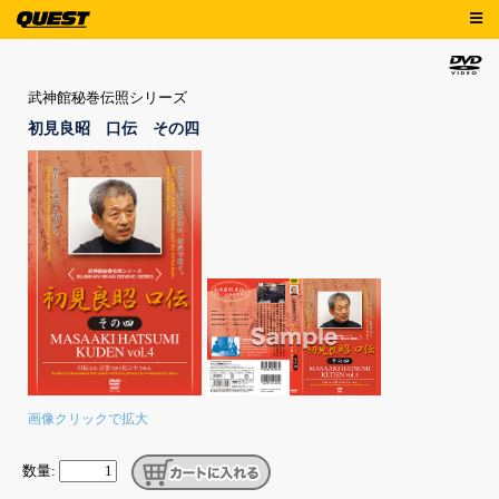
武神館秘巻伝照シリーズ
初見良昭 口伝 その四
画像クリックで拡大
数量: