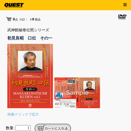
0
0
点
小計：
¥
税込
武神館秘巻伝照シリーズ
初見良昭 口伝 その一
画像クリックで拡大
数量: