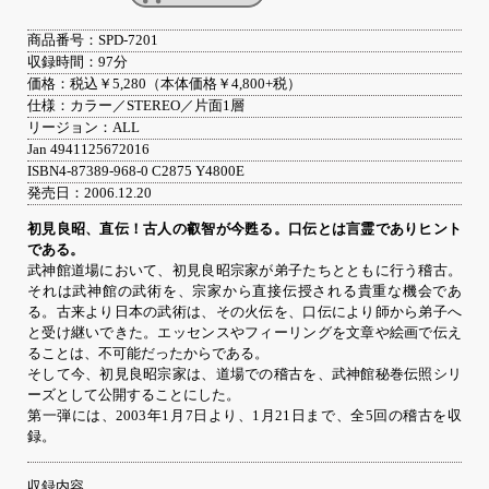
商品番号：SPD-7201
収録時間：97分
価格：税込￥5,280（本体価格￥4,800+税）
仕様：カラー／STEREO／片面1層
リージョン：ALL
Jan 4941125672016
ISBN4-87389-968-0 C2875 Y4800E
発売日：2006.12.20
初見良昭、直伝！古人の叡智が今甦る。口伝とは言霊でありヒント
である。
武神館道場において、初見良昭宗家が弟子たちとともに行う稽古。
それは武神館の武術を、宗家から直接伝授される貴重な機会であ
る。古来より日本の武術は、その火伝を、口伝により師から弟子へ
と受け継いできた。エッセンスやフィーリングを文章や絵画で伝え
ることは、不可能だったからである。
そして今、初見良昭宗家は、道場での稽古を、武神館秘巻伝照シリ
ーズとして公開することにした。
第一弾には、2003年1月7日より、1月21日まで、全5回の稽古を収
録。
収録内容