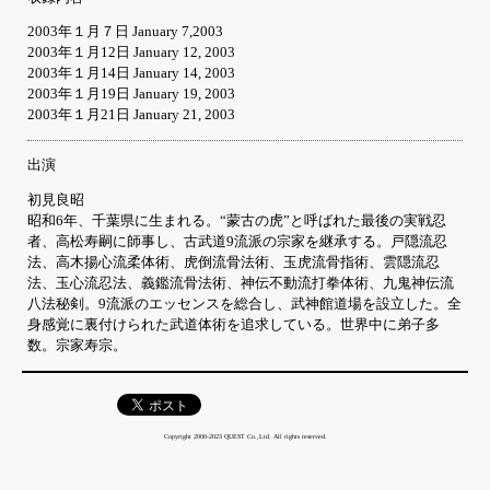
2003年１月７日 January 7,2003
2003年１月12日 January 12, 2003
2003年１月14日 January 14, 2003
2003年１月19日 January 19, 2003
2003年１月21日 January 21, 2003
出演
初見良昭
昭和6年、千葉県に生まれる。“蒙古の虎”と呼ばれた最後の実戦忍
者、高松寿嗣に師事し、古武道9流派の宗家を継承する。戸隠流忍
法、高木揚心流柔体術、虎倒流骨法術、玉虎流骨指術、雲隠流忍
法、玉心流忍法、義鑑流骨法術、神伝不動流打拳体術、九鬼神伝流
八法秘剣。9流派のエッセンスを総合し、武神館道場を設立した。全
身感覚に裏付けられた武道体術を追求している。世界中に弟子多
数。宗家寿宗。
Copyright 2000-2023 QUEST Co.,Ltd. All rights reserved.