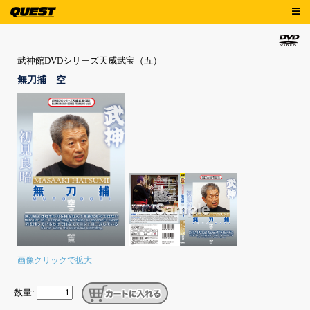
武神館DVDシリーズ天威武宝（五）
無刀捕 空
画像クリックで拡大
数量: