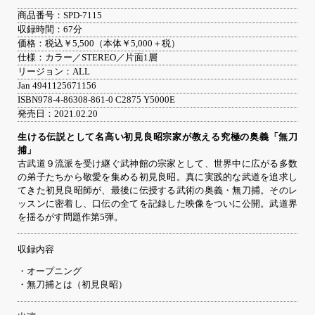
商品番号：SPD-7115
収録時間：67分
価格：税込￥5,500（本体￥5,000＋税）
仕様：カラー／STEREO／片面1層
リージョン：ALL
Jan 4941125671156
ISBN978-4-86308-861-0 C2875 Y5000E
発売日：2021.02.20
生ける伝説として名高い初見良昭宗家が教える究極の奥義「無刀
捕」
古武道９流派を受け継ぐ武神館の宗家として、世界中に広がる多数
の弟子たちから敬愛を集める初見良昭。真に実践的な武道を追求し
てきた初見良昭師が、最後に伝授する武術の奥義・無刀捕。そのレ
ッスンに密着し、口伝の全てを記録した映像をついに公開。武道界
を揺るがす問題作第5弾。
収録内容
・オープニング
・無刀捕とは（初見良昭）