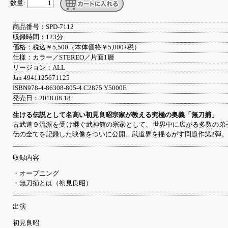
数量:
商品番号：SPD-7112
収録時間：123分
価格：税込￥5,500（本体価格￥5,000+税）
仕様：カラー／STEREO／片面1層
リージョン：ALL
Jan 4941125671125
ISBN978-4-86308-805-4 C2875 Y5000E
発売日：2018.08.18
生ける伝説として名高い初見良昭宗家が教える究極の奥義「無刀捕」
古武道９流派を受け継ぐ武神館の宗家として、世界中に広がる多数の弟
伝の全てを記録した映像をついに公開。武道界を揺るがす問題作第2弾。
収録内容
・オープニング
・無刀捕とは（初見良昭）
出演
初見良昭