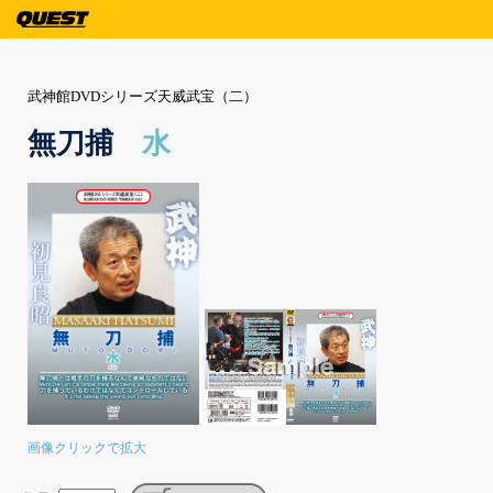
武神館DVDシリーズ天威武宝（二）
無刀捕
水
画像クリックで拡大