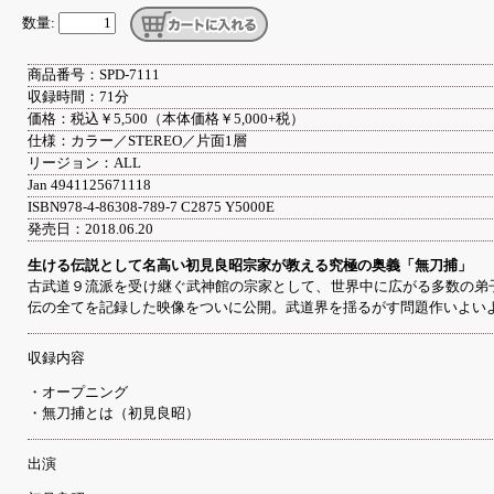
数量:
商品番号：SPD-7111
収録時間：71分
価格：税込￥5,500（本体価格￥5,000+税）
仕様：カラー／STEREO／片面1層
リージョン：ALL
Jan 4941125671118
ISBN978-4-86308-789-7 C2875 Y5000E
発売日：2018.06.20
生ける伝説として名高い初見良昭宗家が教える究極の奥義「無刀捕」
古武道９流派を受け継ぐ武神館の宗家として、世界中に広がる多数の弟
伝の全てを記録した映像をついに公開。武道界を揺るがす問題作いよい
収録内容
・オープニング
・無刀捕とは（初見良昭）
出演