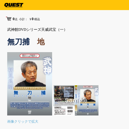
0
0
点
小計：
¥
税込
武神館DVDシリーズ天威武宝（一）
無刀捕
地
画像クリックで拡大