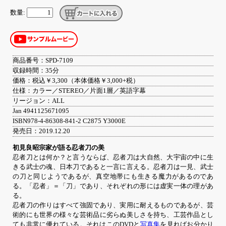
数量:
商品番号：SPD-7109
収録時間：35分
価格：税込￥3,300（本体価格￥3,000+税）
仕様：カラー／STEREO／片面1層／英語字幕
リージョン：ALL
Jan 4941125671095
ISBN978-4-86308-841-2 C2875 Y3000E
発売日：2019.12.20
初見良昭宗家が語る忍者刀の美
忍者刀とは何か？と言うならば、忍者刀は大自然、大宇宙の中に生
きる武士の魂、日本刀であると一言に言える。忍者刀は一見、武士
の刀と同じようであるが、真空地帯にも生きる魔力があるのであ
る。「忍者」＝「刀」であり、それぞれの形には虚実一体の理があ
る。
忍者刀の作りはすべて強固であり、実用に耐えるものであるが、芸
術的にも世界の様々な芸術品に劣らぬ美しさを持ち、工芸作品とし
ても非常に優れている。それはこのDVDと
写真集
を見ればお分かり