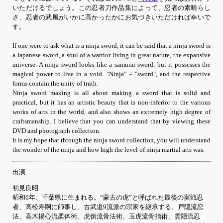
いただけるでしょう。この忍者刀作品集によって、忍者の素晴らし
さ、忍者の武風がいかに高かったかにお気づきいただければ幸いで
す。
If one were to ask what is a ninja sword, it can be said that a ninja sword is
a Japanese sword, a soul of a warrior living in great nature, the expansive
universe. A ninja sword looks like a samurai sword, but it possesses the
magical power to live in a void. "Ninja" = "sword", and the respective
forms contain the unity of truth.
Ninja sword making is all about making a sword that is solid and
practical, but it has an artistic beauty that is non-inferior to the various
works of arts in the world, and also shows an extremely high degree of
craftsmanship. I believe that you can understand that by viewing these
DVD and photograph collection.
It is my hope that through the ninja sword collection, you will understand
the wonder of the ninja and how high the level of ninja martial arts was.
出演
初見良昭
昭和6年、千葉県に生まれる。“蒙古の虎”と呼ばれた最後の実戦忍
者、高松寿嗣に師事し、古武道9流派の宗家を継承する。戸隠流忍
法、高木揚心流柔体術、虎倒流骨法術、玉虎流骨指術、雲隠流忍