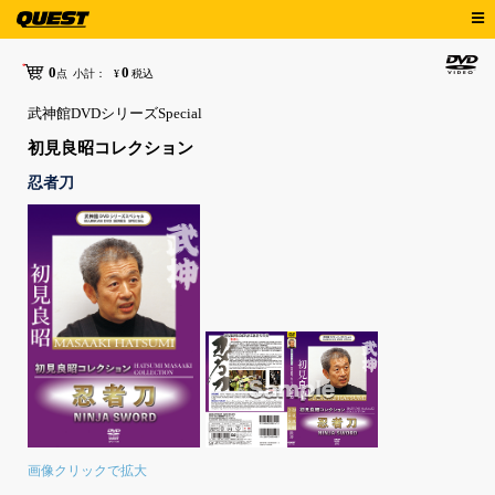
0
0
点
小計：
¥
税込
武神館DVDシリーズSpecial
初見良昭コレクション
忍者刀
画像クリックで拡大