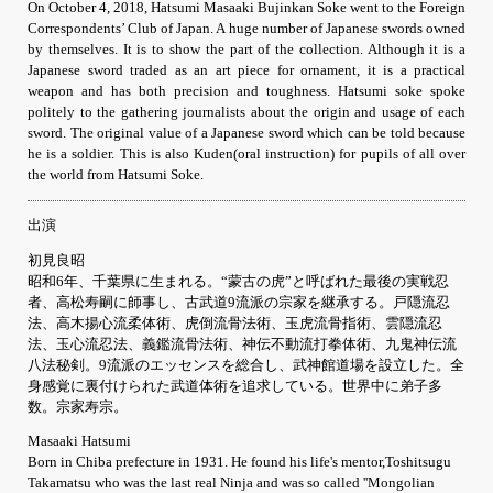
On October 4, 2018, Hatsumi Masaaki Bujinkan Soke went to the Foreign
Correspondents’ Club of Japan. A huge number of Japanese swords owned
by themselves. It is to show the part of the collection. Although it is a
Japanese sword traded as an art piece for ornament, it is a practical
weapon and has both precision and toughness. Hatsumi soke spoke
politely to the gathering journalists about the origin and usage of each
sword. The original value of a Japanese sword which can be told because
he is a soldier. This is also Kuden(oral instruction) for pupils of all over
the world from Hatsumi Soke.
出演
初見良昭
昭和6年、千葉県に生まれる。“蒙古の虎”と呼ばれた最後の実戦忍
者、高松寿嗣に師事し、古武道9流派の宗家を継承する。戸隠流忍
法、高木揚心流柔体術、虎倒流骨法術、玉虎流骨指術、雲隠流忍
法、玉心流忍法、義鑑流骨法術、神伝不動流打拳体術、九鬼神伝流
八法秘剣。9流派のエッセンスを総合し、武神館道場を設立した。全
身感覚に裏付けられた武道体術を追求している。世界中に弟子多
数。宗家寿宗。
Masaaki Hatsumi
Born in Chiba prefecture in 1931. He found his life's mentor,Toshitsugu
Takamatsu who was the last real Ninja and was so called ''Mongolian