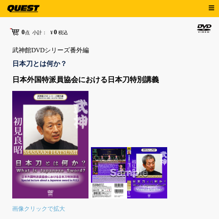
0
0
点
小計：
¥
税込
武神館DVDシリーズ番外編
日本刀とは何か？
日本外国特派員協会における日本刀特別講義
画像クリックで拡大