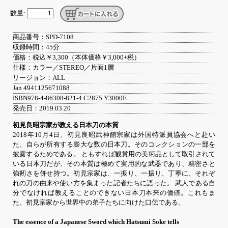
数量:
商品番号：SPD-7108
収録時間：45分
価格：税込￥3,300（本体価格￥3,000+税）
仕様：カラー／STEREO／片面1層
リージョン：ALL
Jan 4941125671088
ISBN978-4-86308-821-4 C2875 Y3000E
発売日：2019.03.20
初見良昭宗家が教える日本刀の本質
2018年10月4日、初見良昭武神館宗家は外国特派員協会へと赴い
た。自らが所有する膨大な数の日本刀。そのコレクションの一部を
披露するためである。 ともすれば観賞用の美術品として取引されて
いる日本刀だが、その本質は極めて実用的な武器であり、精密さと
強靭さを併せ持つ。初見宗家は、一振り、一振り、丁寧に、それぞ
れの刀の由来や使い方を集まった記者たちに語った。 武人である自
分でなければ教えることのできない日本刀本来の価値。これもま
た、初見宗家から世界中の弟子たちに向けた口伝である。
The essence of a Japanese Sword which Hatsumi Soke tells