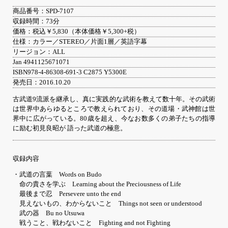
商品番号：SPD-7107
収録時間：73分
価格：税込￥5,830（本体価格￥5,300+税）
仕様：カラー／STEREO／片面1層／英語字幕
リージョン：ALL
Jan 4941125671071
ISBN978-4-86308-691-3 C2875 Y5300E
発売日：2016.10.20
古武道9流派を継承し、真に実践的な武術を教えて数十年。その武術
は世界中あらゆるところで教えられており、その道場・武神館は世
界中に広がっている。80歳を超え、今なお数多くの弟子たちの指導
に励む初見良昭が 語った武道の極意。
収録内容
・武道の言葉 Words on Budo
命の貴さを学ぶ Learning about the Preciousness of Life
最後まで忍 Persevere unto the end
見えないもの、わからないこと Things not seen or understood
武の器 Bu no Utsuwa
戦うこと、戦わないこと Fighting and not Fighting