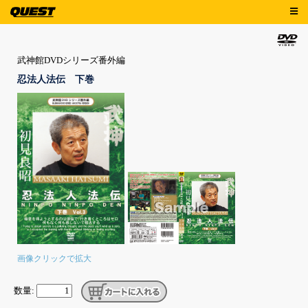
武神館DVDシリーズ番外編
忍法人法伝 下巻
画像クリックで拡大
数量: