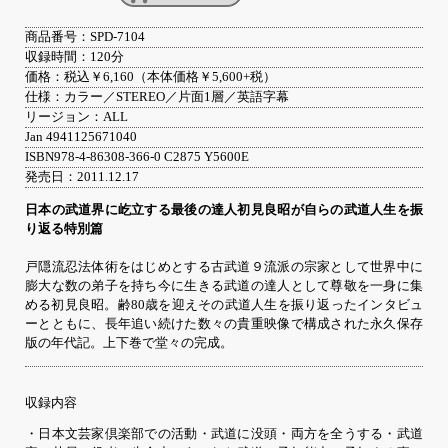
商品番号：SPD-7104
収録時間：120分
価格：税込￥6,160（本体価格￥5,600+税）
仕様：カラー／STEREO／片面1層／英語字幕
リージョン：ALL
Jan 4941125671040
ISBN978-4-86308-366-0 C2875 Y5600E
発売日：2011.12.17
日本の武道界に屹立する最後の達人初見良昭が自らの武道人生を振
り返る特別篇
戸隠流忍法体術をはじめとする古武道９流派の宗家として世界中に
膨大な数の弟子を持ち今に生きる武道の達人として尊敬を一身に集
める初見良昭。齢80歳を迎えその武道人生を振り返ったインタビュ
ーとともに、長年追い続けた数々の貴重映像で構成された永久保存
版の年代記。上下巻で堂々の完成。
収録内容
・日本文芸家倶楽部での活動・武道に没頭・両方を全うする・武道