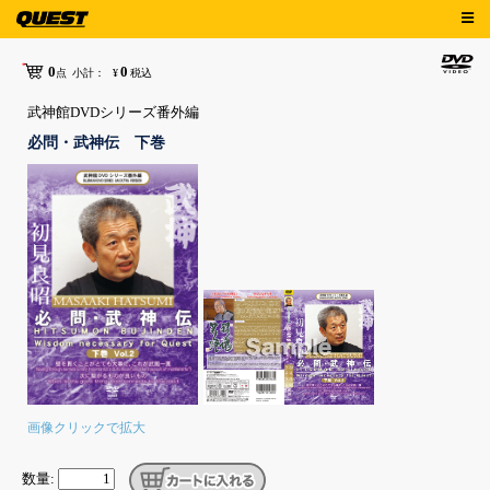
0
0
点
小計：
¥
税込
武神館DVDシリーズ番外編
必問・武神伝 下巻
画像クリックで拡大
数量: