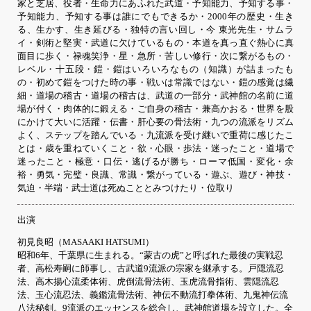
家と芝居、役者・生命力にあふれた武道・予知能力、予知する事・
予知能力、予知する事は誰にでもできるか・2000年の歴史・生き
る、生かす、生き延びる・独特の言い回し・今 東光先生・サムラ
イ・剣術と堅実・武道に欠けているもの・本道を真っ直ぐ熱心に真
面目に歩く・禄魂笑浄・星・急所・苦しい修行・次に繋がるもの・
レベル・十五段・鎧・鎧はいろいろなもの（知識）が詰まったも
の・初めて鎧をつけた時の事・戦いは常識ではない・鎧の感覚は繊
細・道場の稽古・道場の稽古は、武道の一部分・武神館の名前に道
場が付く・肉体的に鍛える・ご自身の稽古・兼高かおる・世界を股
にかけて大いに活躍・伝書・肝心要の骨法術・九つの流派をリズム
よく、ステップを踏んでいる・九流派を受け継いで重荷に感じたこ
とは・歳を重ねていくこと・欲・心眼・歩法・迷ったこと・道場で
迷ったこと・極意・口伝・逃げるが勝ち・ローマ低国・変化・余
裕・勇気・完璧・良識、常識・繋がっている・遊ぶ、遊び・神技・
気迫・半端・武士道は死ぬこととみつけたり・位取り
出演
初見良昭（MASAAKI HATSUMI）
昭和6年、千葉県に生まれる。“蒙古の虎”と呼ばれた最後の実戦忍
者、高松寿嗣に師事し、古武道9流派の宗家を継承する。戸隠流忍
法、高木揚心流柔体術、虎倒流骨法術、玉虎流骨指術、雲隠流忍
法、玉心流忍法、義鑑流骨法術、神伝不動流打拳体術、九鬼神伝流
八法秘剣。9流派のエッセンスを総合し、武神館道場を設立した。全