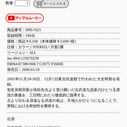
数量:
商品番号：SPD-7025
収録時間：196分
価格：税込￥6,160（本体価格￥5,600+税）
仕様：カラー／STEREO／片面2層
リージョン：ALL
Jan 4941125670258
ISBN4-87389-908-7 C2875 Y5600E
発売日：2006.03.18
2005年11月29-30日、12月1日東京武道館で行われた大光明祭を収
録。
初見良昭宗家が高松先生より受け継いだ古武道九流派のひとつ玉虎
流の奥義を、三日間にわたり徹底的に指導する。
古より伝わる深遠なる武道の術は、天地人がひとつになることで、
実戦における有効性を獲得する。
出演