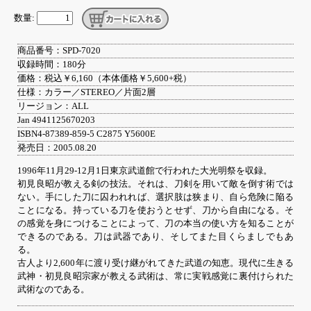
数量:
商品番号：SPD-7020
収録時間：180分
価格：税込￥6,160（本体価格￥5,600+税）
仕様：カラー／STEREO／片面2層
リージョン：ALL
Jan 4941125670203
ISBN4-87389-859-5 C2875 Y5600E
発売日：2005.08.20
1996年11月29-12月1日東京武道館で行われた大光明祭を収録。
初見良昭が教える剣の技法。それは、刀剣を用いて敵を倒す術では
ない。手にした刀に囚われれば、選択肢は狭まり、自ら危険に陥る
ことになる。持っている刀を使おうとせず、刀から自由になる。そ
の感覚を身につけることによって、刀の本当の使い方を知ることが
できるのである。刀は武器であり、そしてまた目くらましでもあ
る。
古人より2,600年に渡り受け継がれてきた武道の知恵。現代に生きる
武神・初見良昭宗家が教える武術は、常に実戦感覚に裏付けられた
武術なのである。