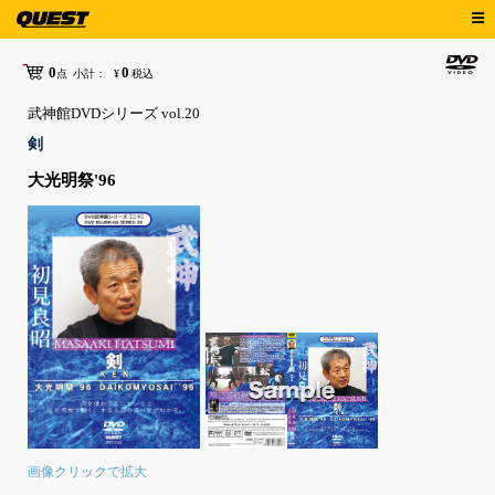
0
0
点
小計：
¥
税込
武神館DVDシリーズ vol.20
剣
大光明祭'96
画像クリックで拡大