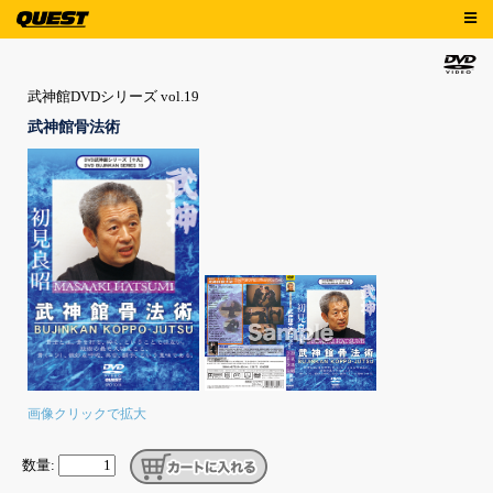
武神館DVDシリーズ vol.19
武神館骨法術
画像クリックで拡大
数量: