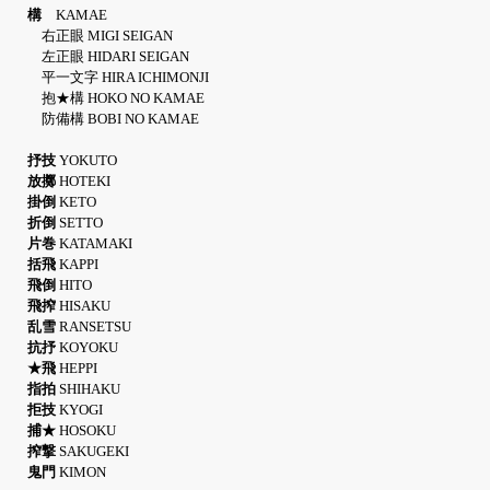
構
KAMAE
右正眼 MIGI SEIGAN
左正眼 HIDARI SEIGAN
平一文字 HIRA ICHIMONJI
抱★構 HOKO NO KAMAE
防備構 BOBI NO KAMAE
抒技
YOKUTO
放擲
HOTEKI
掛倒
KETO
折倒
SETTO
片巻
KATAMAKI
括飛
KAPPI
飛倒
HITO
飛搾
HISAKU
乱雪
RANSETSU
抗抒
KOYOKU
★飛
HEPPI
指拍
SHIHAKU
拒技
KYOGI
捕★
HOSOKU
搾撃
SAKUGEKI
鬼門
KIMON