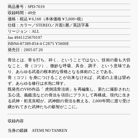
商品番号：SPD-7019
収録時間：49分
価格：税込￥6,160（本体価格￥5,600+税）
仕様：カラー／STEREO／片面1層／英語字幕
リージョン：ALL
Jan 4941125670197
ISBN4-87389-854-4 C2875 Y5600E
発売日：2005.07.20
骨法とは、骨を打ち、砕く、ということではない。技術の最も大切
なこと、骨（コツ）、微妙な呼吸、具合、調子、という意味であ
り、あらゆる武道の根本的な骨格となる体術のことである。
骨（コツ）を身につけることが出来なければ、武道の上達は望め
ず、あらゆる修行は水泡に帰す。
既発売のVHS作品「 虎倒流骨法術」を再編集し、新たに撮影された
玉心流、義鑑流などの骨法を項目にプラスして再構成。現代に生き
る武神・初見良昭が、武神館の骨法を教える。2,600年間に渡り受け
継がれてきた武神たちの叡智がここに。
収録内容
当身の鍛錬 ATEMI NO TANREN