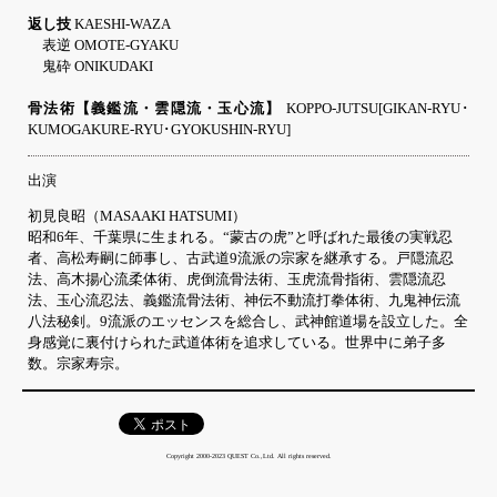
返し技
KAESHI-WAZA
表逆 OMOTE-GYAKU
鬼砕 ONIKUDAKI
骨法術【義鑑流・雲隠流・玉心流】
KOPPO-JUTSU[GIKAN-RYU･
KUMOGAKURE-RYU･GYOKUSHIN-RYU]
出演
初見良昭（MASAAKI HATSUMI）
昭和6年、千葉県に生まれる。“蒙古の虎”と呼ばれた最後の実戦忍
者、高松寿嗣に師事し、古武道9流派の宗家を継承する。戸隠流忍
法、高木揚心流柔体術、虎倒流骨法術、玉虎流骨指術、雲隠流忍
法、玉心流忍法、義鑑流骨法術、神伝不動流打拳体術、九鬼神伝流
八法秘剣。9流派のエッセンスを総合し、武神館道場を設立した。全
身感覚に裏付けられた武道体術を追求している。世界中に弟子多
数。宗家寿宗。
Copyright 2000-2023 QUEST Co.,Ltd. All rights reserved.