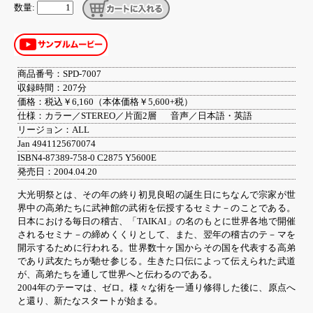
数量:
商品番号：SPD-7007
収録時間：207分
価格：税込￥6,160（本体価格￥5,600+税）
仕様：カラー／STEREO／片面2層
音声／日本語・英語
リージョン：ALL
Jan 4941125670074
ISBN4-87389-758-0 C2875 Y5600E
発売日：2004.04.20
大光明祭とは、その年の終り初見良昭の誕生日にちなんで宗家が世
界中の高弟たちに武神館の武術を伝授するセミナ－のことである。
日本における毎日の稽古、「TAIKAI」の名のもとに世界各地で開催
されるセミナ－の締めくくりとして、また、翌年の稽古のテ－マを
開示するために行われる。世界数十ヶ国からその国を代表する高弟
であり武友たちが馳せ参じる。生きた口伝によって伝えられた武道
が、高弟たちを通して世界へと伝わるのである。
2004年のテーマは、ゼロ。様々な術を一通り修得した後に、原点へ
と還り、新たなスタートが始まる。