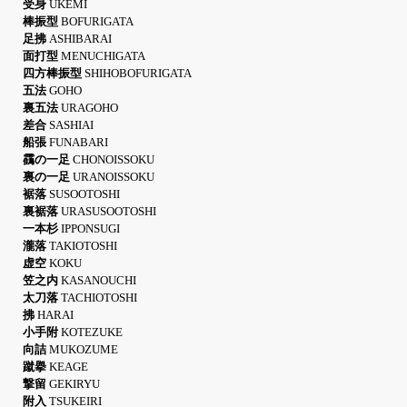
受身
UKEMI
棒振型
BOFURIGATA
足拂
ASHIBARAI
面打型
MENUCHIGATA
四方棒振型
SHIHOBOFURIGATA
五法
GOHO
裏五法
URAGOHO
差合
SASHIAI
船張
FUNABARI
靍の一足
CHONOISSOKU
裏の一足
URANOISSOKU
裾落
SUSOOTOSHI
裏裾落
URASUSOOTOSHI
一本杉
IPPONSUGI
瀧落
TAKIOTOSHI
虚空
KOKU
笠之内
KASANOUCHI
太刀落
TACHIOTOSHI
拂
HARAI
小手附
KOTEZUKE
向詰
MUKOZUME
蹴擧
KEAGE
撃留
GEKIRYU
附入
TSUKEIRI