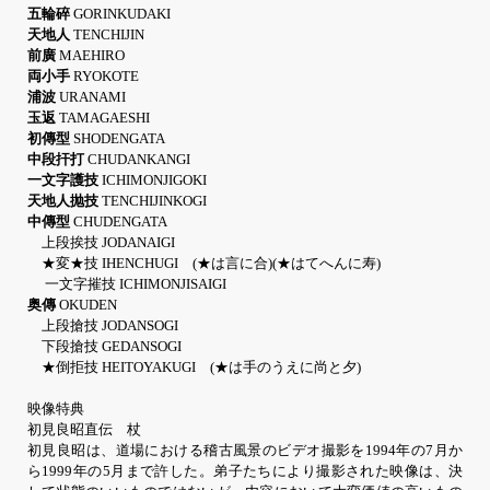
五輪碎
GORINKUDAKI
天地人
TENCHIJIN
前廣
MAEHIRO
両小手
RYOKOTE
浦波
URANAMI
玉返
TAMAGAESHI
初傳型
SHODENGATA
中段扞打
CHUDANKANGI
一文字護技
ICHIMONJIGOKI
天地人抛技
TENCHIJINKOGI
中傳型
CHUDENGATA
上段挨技 JODANAIGI
★変★技 IHENCHUGI (★は言に合)(★はてへんに寿)
一文字摧技 ICHIMONJISAIGI
奥傳
OKUDEN
上段搶技 JODANSOGI
下段搶技 GEDANSOGI
★倒拒技 HEITOYAKUGI (★は手のうえに尚と夕)
映像特典
初見良昭直伝 杖
初見良昭は、道場における稽古風景のビデオ撮影を1994年の7月か
ら1999年の5月まで許した。弟子たちにより撮影された映像は、決