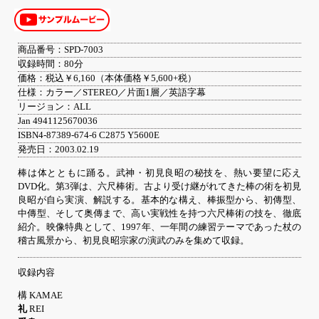
商品番号：SPD-7003
収録時間：80分
価格：税込￥6,160（本体価格￥5,600+税）
仕様：カラー／STEREO／片面1層／英語字幕
リージョン：ALL
Jan 4941125670036
ISBN4-87389-674-6 C2875 Y5600E
発売日：2003.02.19
棒は体とともに踊る。武神・初見良昭の秘技を、熱い要望に応え
DVD化。第3弾は、六尺棒術。古より受け継がれてきた棒の術を初見
良昭が自ら実演、解説する。基本的な構え、棒振型から、初傳型、
中傳型、そして奥傳まで、高い実戦性を持つ六尺棒術の技を、徹底
紹介。映像特典として、1997年、一年間の練習テーマであった杖の
稽古風景から、初見良昭宗家の演武のみを集めて収録。
収録内容
構 KAMAE
礼
REI