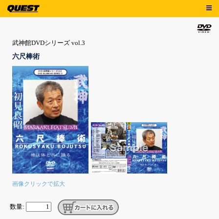
武神館DVDシリーズ vol.3
六尺棒術
画像クリックで拡大
数量: