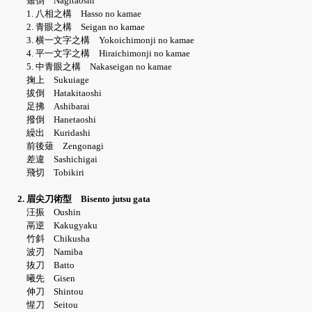
薙倒 Nagitaoshi
1. 八相之構 Hasso no kamae
2. 青眼之構 Seigan no kamae
3. 横一文字之構 Yokoichimonji no kamae
4. 平一文字之構 Hiraichimonji no kamae
5. 中青眼之構 Nakaseigan no kamae
掬上 Sukuiage
拔倒 Hatakitaoshi
足拂 Ashibarai
撥倒 Hanetaoshi
繰出 Kuridashi
前後薙 Zengonagi
差違 Sashichigai
飛切 Tobikiri
2. 眉尖刀術型 Bisento jutsu gata
汪振 Oushin
鬲逆 Kakugyaku
竹斜 Chikusha
波刃 Namiba
抜刀 Batto
曦先 Gisen
伸刀 Shintou
惺刀 Seitou