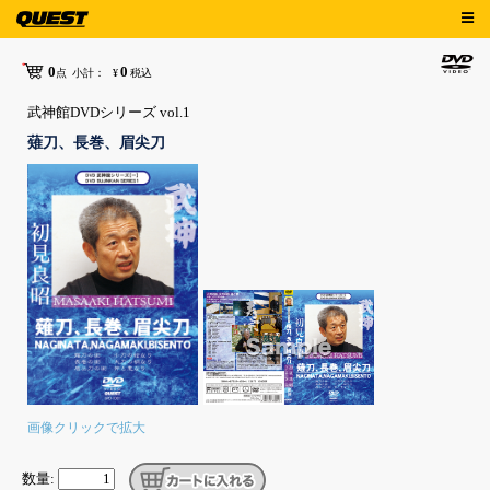
0
0
点
小計：
¥
税込
武神館DVDシリーズ vol.1
薙刀、長巻、眉尖刀
画像クリックで拡大
数量: