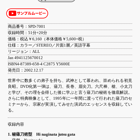
商品番号：SPD-7001
収録時間：51分+20分
価格：税込￥6,160（本体価格￥5,600+税）
仕様：カラー／STEREO／片面1層／英語字幕
リージョン：ALL
Jan 4941125670012
ISBN4-87389-658-4 C2875 Y5600E
発売日：2002.12.17
世界中に数多くの弟子を持ち、武神として慕われ、崇められる初見
良昭。DVD化第一弾は、薙刀、長巻、眉尖刀。六尺棒、槍、小太刀
と学び、その理を会得した後に学ぶと言う薙刀の秘術を徹底解説。
さらに特典映像として、1995年に一年間に渡って行われた薙刀のセ
ミナーから、宗家が実演してみせた演武のエッセンスを収録してい
る。
収録内容
1. 秘薙刀術型 Hi naginata jutsu gata