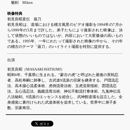
魅剣 Miken
映像特典
初見良昭直伝 薙刀
初見良昭は、道場における稽古風景のビデオ撮影を1994年の7月か
ら1999年の5月まで許した。弟子たちにより撮影された映像は、決
して状態のいいものではないが、内容において大変価値の高いもの
である。1995年、一年にわたって撮影された映像の中から、その年
の稽古のテーマ「薙刀」のハイライト場面を特別に提供する。
出演
初見良昭（MASAAKI HATSUMI）
昭和6年、千葉県に生まれる。“蒙古の虎”と呼ばれた最後の実戦忍
者、高松寿嗣に師事し、古武道9流派の宗家を継承する。戸隠流忍
法、高木揚心流柔体術、虎倒流骨法術、玉虎流骨指術、雲隠流忍
法、玉心流忍法、義鑑流骨法術、神伝不動流打拳体術、九鬼神伝流
八法秘剣。9流派のエッセンスを総合し、武神館道場を設立した。全
身感覚に裏付けられた武道体術を追求している。世界中に弟子多
数。宗家寿宗。