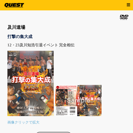
及川道場
打撃の集大成
12・23及川知浩引退イベント 完全相伝
画像クリックで拡大