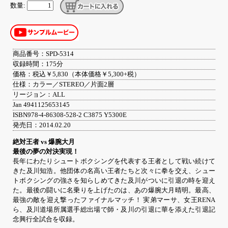
数量:
商品番号：SPD-5314
収録時間：175分
価格：税込￥5,830（本体価格￥5,300+税）
仕様：カラー／STEREO／片面2層
リージョン：ALL
Jan 4941125653145
ISBN978-4-86308-528-2 C3875 Y5300E
発売日：2014.02.20
絶対王者 vs 爆腕大月
最後の夢の対決実現！
長年にわたりシュートボクシングを代表する王者として戦い続けて
きた及川知浩。他団体の名高い王者たちと次々に拳を交え、シュー
トボクシングの強さを知らしめてきた及川がついに引退の時を迎え
た。最後の闘いに名乗りを上げたのは、あの爆腕大月晴明。最高、
最強の敵を迎え撃ったファイナルマッチ！ 実弟マーサ、女王RENA
ら、及川道場所属選手総出場で師・及川の引退に華を添えた引退記
念興行全試合を収録。