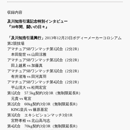
収録内容
及川知浩引退記念特別インタビュー
『30年間、闘いの日々』
「及川知浩引退興行」
2013年12月23日ボディーメーカーコロシアム
第2競技場
アマチュアSBワンマッチ第1試合（2分2R）
本田龍世 vs 山田涼雅
アマチュアSBワンマッチ第2試合（2分2R）
田上越累 vs 加藤真
アマチュアSBワンマッチ第3試合（2分2R）
有井渚海 vs 田河真羽
アマチュアSBワンマッチ第4試合（2分2R）
平山滉大 vs 松岡宏宜
第1試合 57.5kg契約3分3R（無制限延長R）
元貴 vs 竜宜
第2試合 60kg契約3分3R（無制限延長R）
KING皇兵 vs 篠原基宏
第3試合 エキシビションマッチ3分1R
宮野孝裕 vs 北山高与志
第4試合 70kg契約3分3R（無制限延長R）