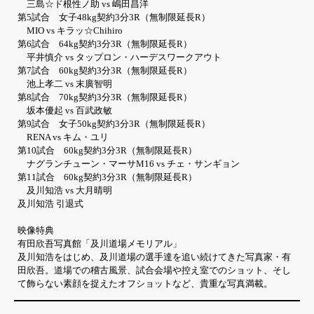
三島☆ド根性ノ助 vs 嶋田昌洋
第5試合 女子48kg契約3分3R（無制限延長R）
MIO vs キラッ☆Chihiro
第6試合 64kg契約3分3R（無制限延長R）
平井慎介 vs タップロン・ハーデスワークアウト
第7試合 60kg契約3分3R（無制限延長R）
池上孝二 vs 末廣智明
第8試合 70kg契約3分3R（無制限延長R）
坂本優起 vs 百武政敏
第9試合 女子50kg契約3分3R（無制限延長R）
RENA vs キム・ユリ
第10試合 60kg契約3分3R（無制限延長R）
ナグランチューン・マーサM16 vs チェ・サンギョン
第11試合 60kg契約3分3R（無制限延長R）
及川知浩 vs 大月晴明
及川知浩 引退式
映像特典
有田欣吾写真館「及川道場メモリアル」
及川知浩をはじめ、及川道場の選手達を追い続けてきた写真家・有
田欣吾。道場での稽古風景、試合会場や控え室でのショット、そし
て飾らない素顔を捉えたオフショットなど、貴重な写真満載。